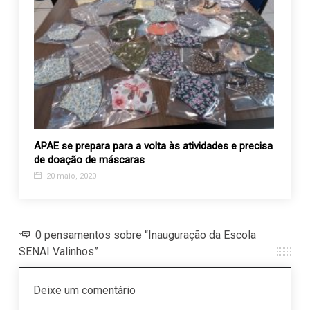
20
APAE se prepara para a volta às atividades e precisa
Missa
de doação de máscaras
vocaç
20 maio, 2020
6 ag
0 pensamentos sobre “Inauguração da Escola
SENAI Valinhos”
Deixe um comentário