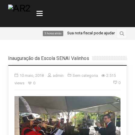
Sua nota fiscal pode ajudar a transformar o
3 horas atrás
Inauguração da Escola SENAI Valinhos
10 maio, 2018
admin
Sem categoria
2.515
0
views
0