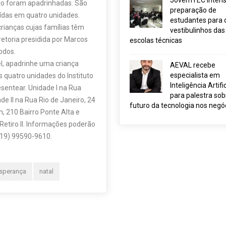
JovemTEC intensi
não foram apadrinhadas. São
preparação de
uídas em quatro unidades.
estudantes para 
crianças cujas famílias têm
vestibulinhos das
retoria presidida por Marcos
escolas técnicas
odos.
l, apadrinhe uma criança
AEVAL recebe
especialista em
s quatro unidades do Instituto
Inteligência Artific
esentear. Unidade I na Rua
para palestra sob
e II na Rua Rio de Janeiro, 24
futuro da tecnologia nos negó
n, 210 Bairro Ponte Alta e
Retiro II. Informações poderão
(19) 99590-9610.
Esperança
natal