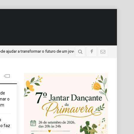
 a transformar o futuro de um jovem
APAE presente no P
3 dias atrás
ode
mar o
em
o
o faz
i