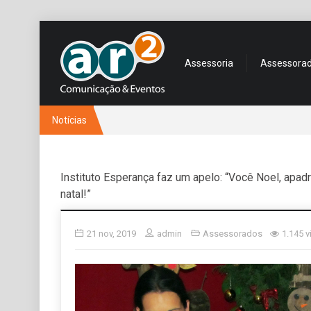
Assessoria
Assessora
Notícias
Instituto Esperança faz um apelo: “Você Noel, apad
natal!”
21 nov, 2019
admin
Assessorados
1.145 