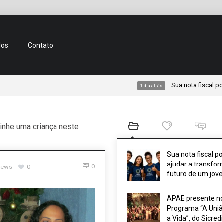
dos
Contato
Sua nota fiscal pode ajudar
1 dia atrás
rinhe uma criança neste
Sua nota fiscal p
ajudar a transfor
0
views
0
futuro de um jov
APAE presente n
Programa “A Uniã
a Vida”, do Sicred