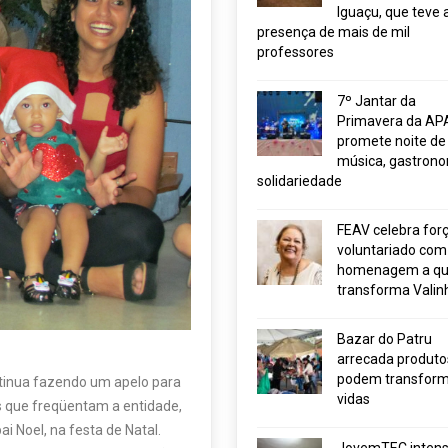
Iguaçu, que teve 
presença de mais de mil
professores
7º Jantar da
Primavera da AP
promete noite de
música, gastrono
solidariedade
FEAV celebra for
voluntariado com
homenagem a q
transforma Valin
Bazar do Patru
arrecada produto
podem transform
ontinua fazendo um apelo para
vidas
s que freqüentam a entidade,
 Noel, na festa de Natal.