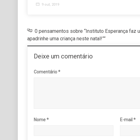
3
9 out, 2019
0 pensamentos sobre “Instituto Esperança faz u
apadrinhe uma criança neste natal!””
Deixe um comentário
Comentário
*
Nome
*
E-mail
*