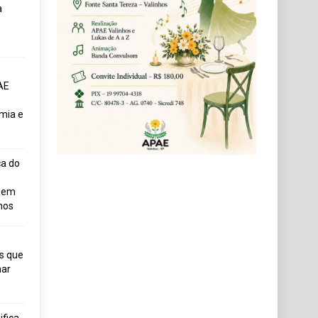
a
AE
mia e
ça do
uem
hos
s que
ar