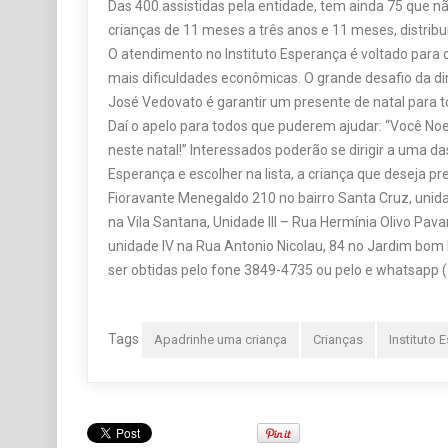
Das 400 assistidas pela entidade, tem ainda 75 que 
crianças de 11 meses a três anos e 11 meses, distrib
O atendimento no Instituto Esperança é voltado para 
mais dificuldades econômicas. O grande desafio da di
José Vedovato é garantir um presente de natal para t
Daí o apelo para todos que puderem ajudar: “Você Noe
neste natal!” Interessados poderão se dirigir a uma da
Esperança e escolher na lista, a criança que deseja pr
Fioravante Menegaldo 210 no bairro Santa Cruz, unidad
na Vila Santana, Unidade III – Rua Hermínia Olivo Pava
unidade IV na Rua Antonio Nicolau, 84 no Jardim bom 
ser obtidas pelo fone 3849-4735 ou pelo e whatsapp 
Tags
Apadrinhe uma criança
Crianças
Instituto 