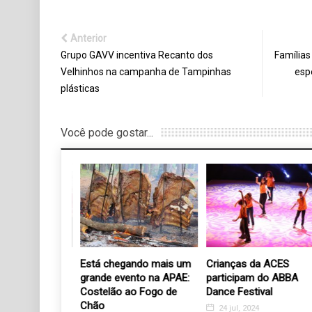
Anterior
Grupo GAVV incentiva Recanto dos
Família
Velhinhos na campanha de Tampinhas
esp
plásticas
Você pode gostar...
a e Amor abre
Está chegando mais um
Crianças da ACES
o Rosa” com
grande evento na APAE:
participam do ABBA
es voltadas
Costelão ao Fogo de
Dance Festival
lheres
Chão
24 jul, 2024