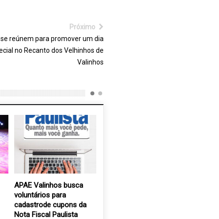
Próximo
s se reúnem para promover um dia
ecial no Recanto dos Velhinhos de
Valinhos
APAE Valinhos busca
APAE inicia curso de
Escola SE
voluntários para
Capacitação para o
mais de 1
cadastrode cupons da
Mundo do Trabalho
Dia das C
Nota Fiscal Paulista
11 abr, 2025
11 out, 