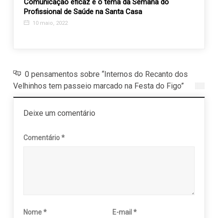
esso
Comunicação eficaz é o tema da Semana do
Proje
Profissional de Saúde na Santa Casa
Velhin
10 maio, 2022
4 ab
0 pensamentos sobre “Internos do Recanto dos
Velhinhos tem passeio marcado na Festa do Figo”
Deixe um comentário
Comentário
*
Nome
*
E-mail
*