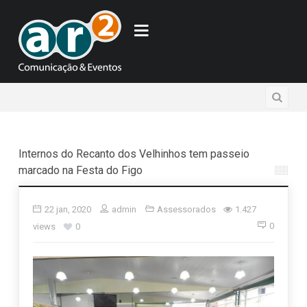
Internos do Recanto dos Velhinhos tem passeio
marcado na Festa do Figo
22 jan, 2020
admin
Assessorados
1.427
0
views
0