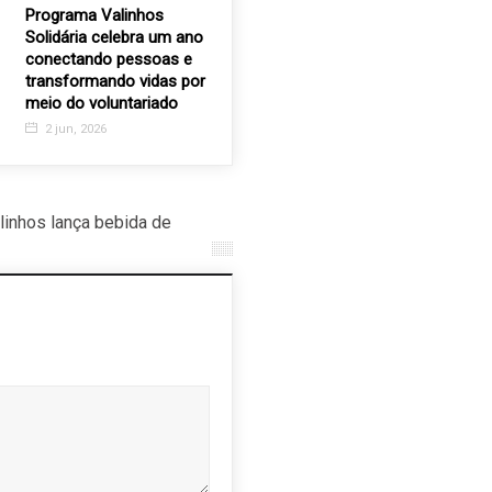
Programa Valinhos
“Entre Luzes e Canções”:
Andorinha
Solidária celebra um ano
ACES celebra o amor em
Farma fa
conectando pessoas e
noite especial
álcool ge
transformando vidas por
Casa de 
26 nov, 2025
meio do voluntariado
10 ago, 
2 jun, 2026
linhos lança bebida de