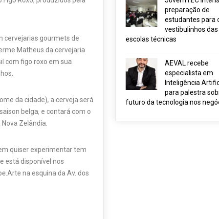
o Figo Roxo, produzidos pela
JovemTEC intensi
preparação de
estudantes para 
vestibulinhos das
m cervejarias gourmets de
escolas técnicas
herme Matheus da cervejaria
sil com figo roxo em sua
AEVAL recebe
especialista em
hos.
Inteligência Artific
para palestra sob
nome da cidade), a cerveja será
futuro da tecnologia nos negó
 saison belga, e contará com o
 Nova Zelândia.
 quem quiser experimentar tem
e está disponível nos
e.Arte na esquina da Av. dos