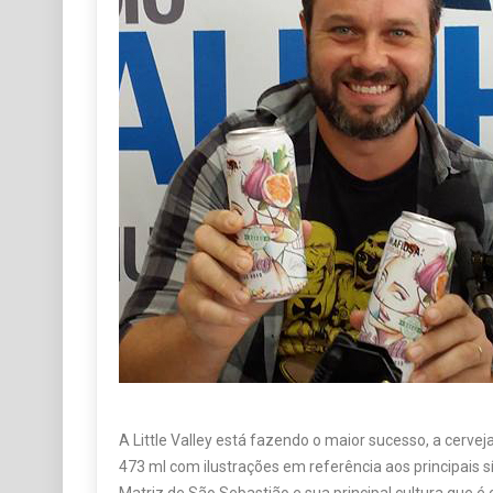
A Little Valley está fazendo o maior sucesso, a cerve
473 ml com ilustrações em referência aos principais 