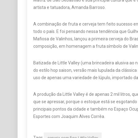
Matriz de São Sebastião e sua principal cultura que é 
artista e tatuadora, Amanda Barroso.
A combinação de fruta e cerveja tem feito sucesso e
todo o país. E foi pensando nessa tendência que Guil
Mafiosa de Valinhos, lançou a primeira cerveja do Bra
composição, em homenagem a fruta símbolo de Valin
Batizada de Little Valley (uma brincadeira alusiva ao 
do estilo hop saison, versão mais lupulada da clássica
uso de apenas uma variedade de lúpulo, importado da
A produção da Little Valley é de apenas 2 mil litros,
que se apressar, porque o estoque está se esgotando 
principais pontos da cidade e também no Espaço Ocup
Esportes com Joaquim Alves Corrêa.
Tags
cerveja com figo Little Valley