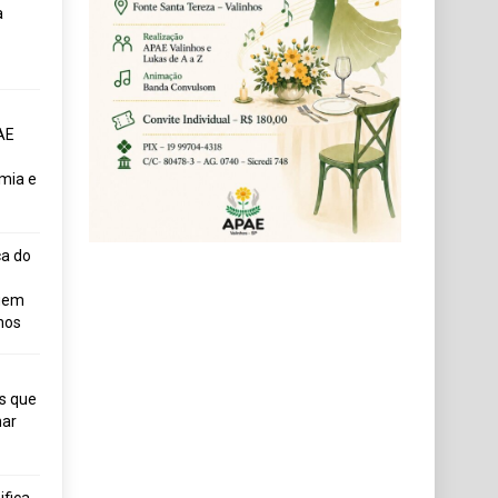
a
AE
mia e
ça do
uem
hos
s que
ar