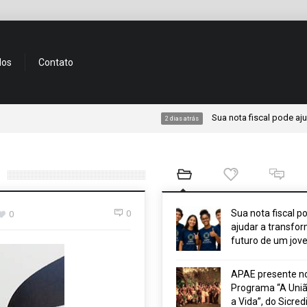
dos
Contato
Sua nota fiscal pode ajudar a tra
2 dias atrás
Sua nota fiscal p
0
0
ajudar a transfor
futuro de um jov
APAE presente n
Programa “A Uniã
a Vida”, do Sicred