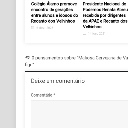
 do Distrito
Colégio Álamo promove
Presidente Nacional do
 a Santa Casa
encontro de gerações
Podemos Renata Abreu
cer o armário
entre alunos e idosos do
recebida por dirigentes
Recanto dos Velhinhos
da APAE e Recanto dos
Velhinhos
19
6 dez, 2023
14 jun, 2021
0 pensamentos sobre “Mafiosa Cervejaria de Va
figo”
Deixe um comentário
Comentário
*