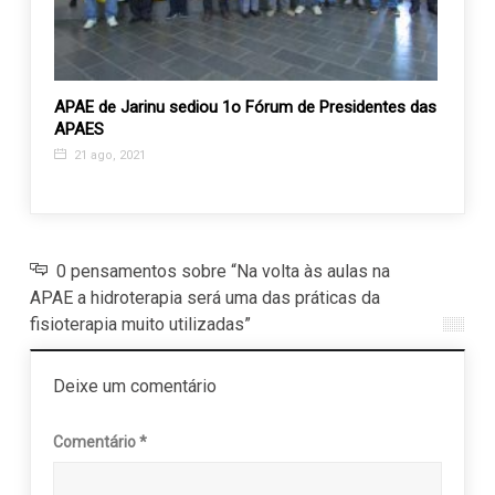
tubro
APAE de Jarinu sediou 1o Fórum de Presidentes das
Pizza
APAES
APAE
21 ago, 2021
16 n
0 pensamentos sobre “Na volta às aulas na
APAE a hidroterapia será uma das práticas da
fisioterapia muito utilizadas”
Deixe um comentário
Comentário
*