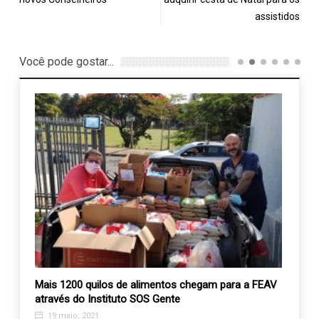
assistidos
Você pode gostar...
Mais 1200 quilos de alimentos chegam para a FEAV
Bazar
através do Instituto SOS Gente
Recan
19 maio, 2021
24 j