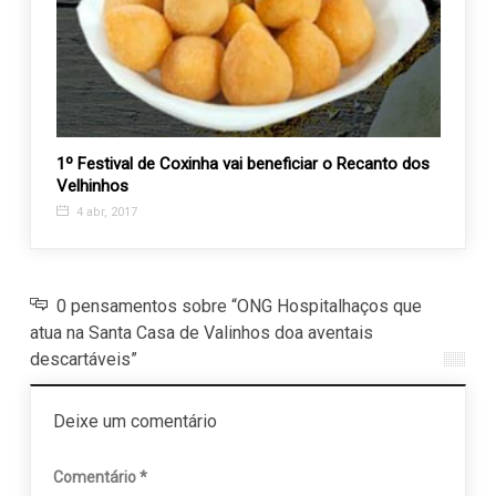
r em
1º Festival de Coxinha vai beneficiar o Recanto dos
APAE 
Velhinhos
tema 
4 abr, 2017
4 se
0 pensamentos sobre “ONG Hospitalhaços que
atua na Santa Casa de Valinhos doa aventais
descartáveis”
Deixe um comentário
Comentário
*