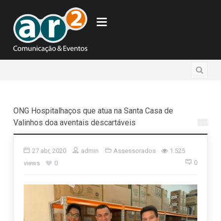
ONG Hospitalhaços que atua na Santa Casa de
Valinhos doa aventais descartáveis
27 abr, 2020
admin
Assessorados
1.525
0
views
0