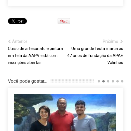
Anterior
Próximo
Curso de artesanato e pintura
Uma grande festa marca os
em tela da AAPV está com
47 anos de fundação da APAE
inscrições abertas
Valinhos
Você pode gostar...
Aumen
atend
trans
26 f