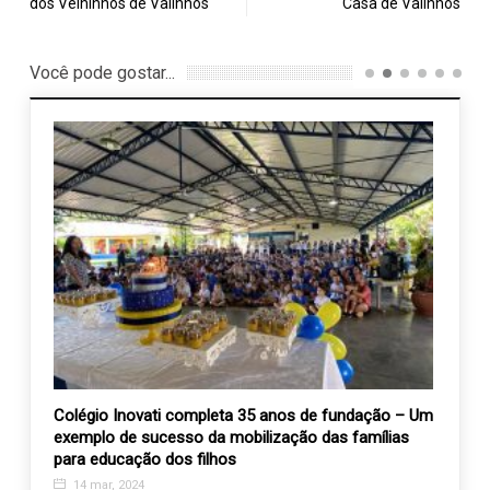
dos Velhinhos de Valinhos
Casa de Valinhos
Você pode gostar...
 25 de
Colégio Inovati completa 35 anos de fundação – Um
Canal
exemplo de sucesso da mobilização das famílias
espec
para educação dos filhos
3 ja
14 mar, 2024