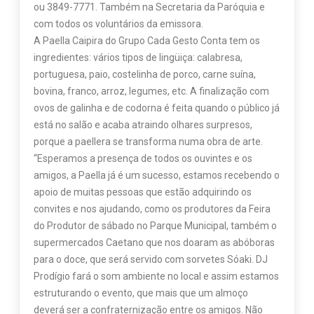
ou 3849-7771. Também na Secretaria da Paróquia e
com todos os voluntários da emissora.
A Paella Caipira do Grupo Cada Gesto Conta tem os
ingredientes: vários tipos de lingüiça: calabresa,
portuguesa, paio, costelinha de porco, carne suína,
bovina, franco, arroz, legumes, etc. A finalização com
ovos de galinha e de codorna é feita quando o público já
está no salão e acaba atraindo olhares surpresos,
porque a paellera se transforma numa obra de arte.
“Esperamos a presença de todos os ouvintes e os
amigos, a Paella já é um sucesso, estamos recebendo o
apoio de muitas pessoas que estão adquirindo os
convites e nos ajudando, como os produtores da Feira
do Produtor de sábado no Parque Municipal, também o
supermercados Caetano que nos doaram as abóboras
para o doce, que será servido com sorvetes Sóaki. DJ
Prodígio fará o som ambiente no local e assim estamos
estruturando o evento, que mais que um almoço
deverá ser a confraternização entre os amigos. Não