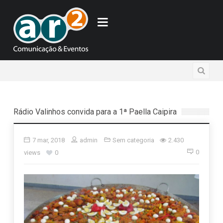
Rádio Valinhos convida para a 1ª Paella Caipira
7 mar, 2018
admin
Sem categoria
2.430
0
views
0