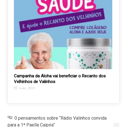
 do
Campanha da Aloha vai beneficiar o Recanto dos
Santa
Velhinhos de Valinhos
Aleit
4 abr, 2019
2 ag
0 pensamentos sobre “Rádio Valinhos convida
para a 1ª Paella Caipira”