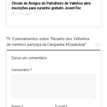
Círculo de Amigos do Patrulheiro de Valinhos abre
Expos
inscrições para cursinho gratuito JovemTec
mundo
APAE
17 nov, 2025
16 d
0 pensamentos sobre “Recanto dos Velhinhos
de Valinhos participa da Campanha #Diadedoar”
Deixe um comentário
Comentário
*
Nome
*
E-mail
*