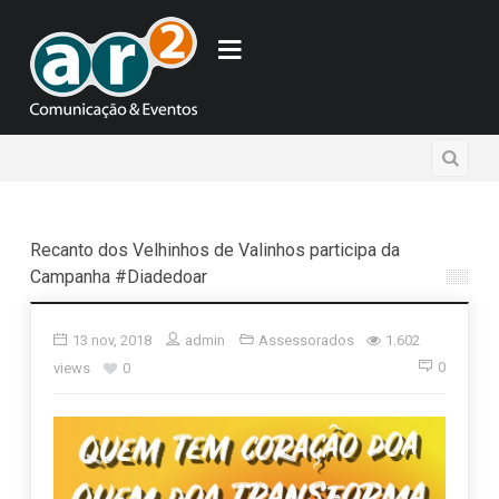
Recanto dos Velhinhos de Valinhos participa da
Campanha #Diadedoar
13 nov, 2018
admin
Assessorados
1.602
0
views
0