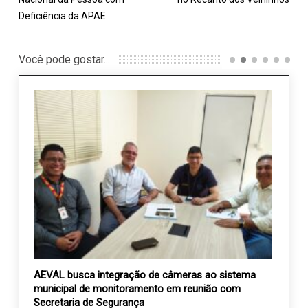
Deficiência da APAE
Você pode gostar...
udô
AEVAL busca integração de câmeras ao sistema
Atleta
municipal de monitoramento em reunião com
jovens
Secretaria de Segurança
13 d