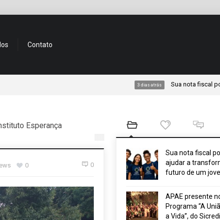
dos
Contato
Sua nota fiscal pode ajuda
3 dias atrás
nstituto Esperança
Sua nota fiscal p
ajudar a transfor
0
iews
0
futuro de um jov
APAE presente n
Programa “A Uniã
a Vida”, do Sicred