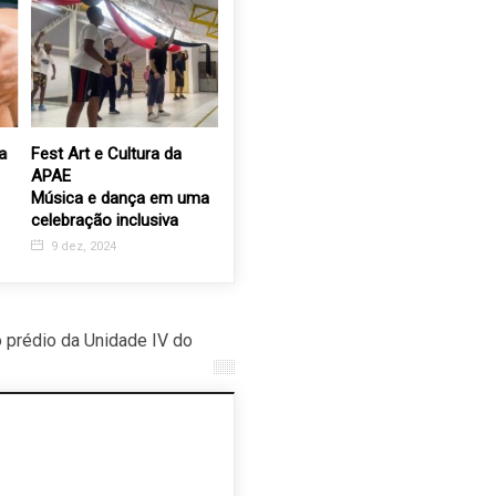
a
Fest Art e Cultura da
APAE lança campanha
Dom Ináci
APAE
para arrecadação de leite
posse ao 
Música e dança em uma
dia 1º na
7 ago, 2024
celebração inclusiva
´Anna
9 dez, 2024
19 dez, 
prédio da Unidade IV do