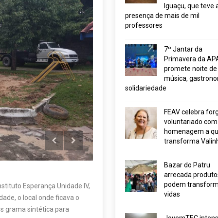
Iguaçu, que teve 
presença de mais de mil
professores
7º Jantar da
Primavera da AP
promete noite de
música, gastrono
solidariedade
FEAV celebra for
voluntariado com
homenagem a q
transforma Valin
Bazar do Patru
arrecada produto
podem transform
stituto Esperança Unidade IV,
vidas
dade, o local onde ficava o
s grama sintética para