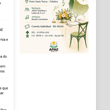
a
AE
mia e
ça do
uem
hos
s que
ar