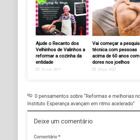
sa de
Ajude o Recanto dos
Vai começar a pesquis
s para mega
Velhinhos de Valinhos a
técnica com pessoas
reformar a cozinha da
acima de 60 anos com
entidade
dores nos joelhos
9
31 out, 2017
29 jul, 2021
0 pensamentos sobre “Reformas e melhorias no 
Instituto Esperança avançam em ritmo acelerado”
Deixe um comentário
Comentário
*