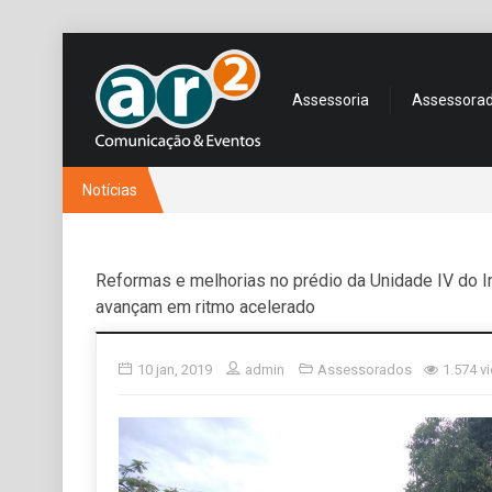
Assessoria
Assessora
Notícias
Reformas e melhorias no prédio da Unidade IV do I
avançam em ritmo acelerado
10 jan, 2019
admin
Assessorados
1.574 v