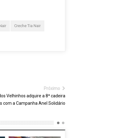
Nair
Creche Tia Nair
Próximo
os Velhinhos adquire a 8ª cadeira
as com a Campanha Anel Solidário