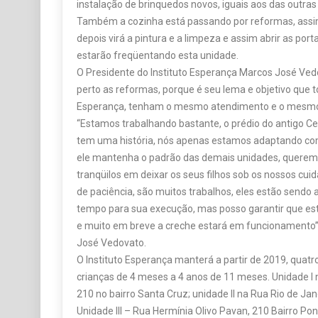
instalação de brinquedos novos, iguais aos das outras
Também a cozinha está passando por reformas, assi
depois virá a pintura e a limpeza e assim abrir as port
estarão freqüentando esta unidade.
O Presidente do Instituto Esperança Marcos José Ve
perto as reformas, porque é seu lema e objetivo que to
Esperança, tenham o mesmo atendimento e o mesmo
“Estamos trabalhando bastante, o prédio do antigo Cent
tem uma história, nós apenas estamos adaptando com
ele mantenha o padrão das demais unidades, queremo
tranqüilos em deixar os seus filhos sob os nossos cui
de paciência, são muitos trabalhos, eles estão send
tempo para sua execução, mas posso garantir que e
e muito em breve a creche estará em funcionamento”
José Vedovato.
O Instituto Esperança manterá a partir de 2019, quat
crianças de 4 meses a 4 anos de 11 meses. Unidade I
210 no bairro Santa Cruz; unidade II na Rua Rio de Jan
Unidade III – Rua Hermínia Olivo Pavan, 210 Bairro Pon