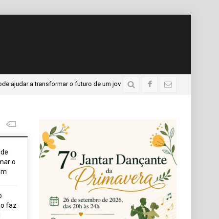
r a transformar o futuro de um jovem
APAE presente no P
5 dias atrás
ode
mar o
em
o
o faz
i