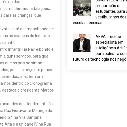
JovemTEC intensi
 três unidades.
preparação de
m como demais instalações,
estudantes para 
as para as crianças, que
vestibulinhos das
escolas técnicas
dovato, está acompanhando de
das as crianças do Instituto
AEVAL recebe
especialista em
 carinho.
Inteligência Artific
ro Infantil Tia Nair é bonito e
para palestra sob
 alguns serviços, para que
futuro da tecnologia nos negó
s que os pais se sintam
dados, por isso peço um pouco
o acelerados, mas tem um
stamos dentro do cronograma
, destaca o presidente Marcos
ro unidades de atendimento às
 na Rua Fioravante Menegaldo
eiro, 24 na Vila Santana,
te Alta e a unidade IV na Rua