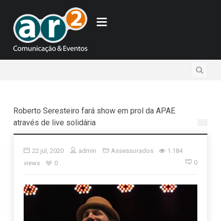
Roberto Seresteiro fará show em prol da APAE
através de live solidária
22 jul, 2020
admin
Assessorados
1.184
0
views
0