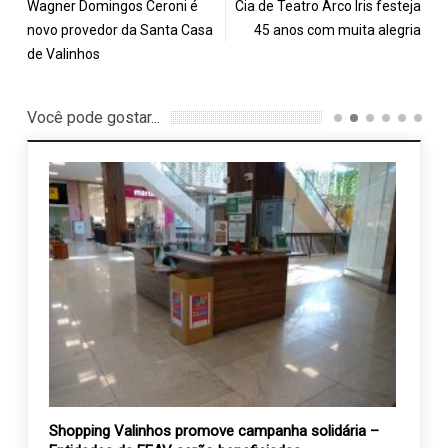
Wagner Domingos Ceroni é
Cia de Teatro Arco Iris festeja
novo provedor da Santa Casa
45 anos com muita alegria
de Valinhos
Você pode gostar...
Shopping Valinhos promove campanha solidária –
Vem aí