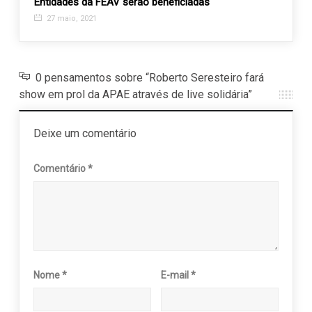
Entidades da FEAV serão beneficiadas
25 j
27 maio, 2021
0 pensamentos sobre “Roberto Seresteiro fará
show em prol da APAE através de live solidária”
Deixe um comentário
Comentário
*
Nome
*
E-mail
*