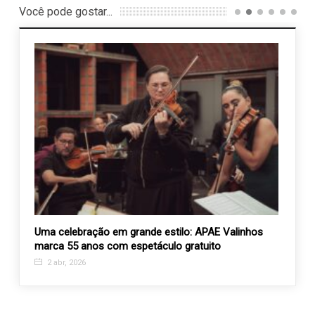
Você pode gostar...
Uma celebração em grande estilo: APAE Valinhos
Vem a
V
marca 55 anos com espetáculo gratuito
Valin
2 abr, 2026
12 d