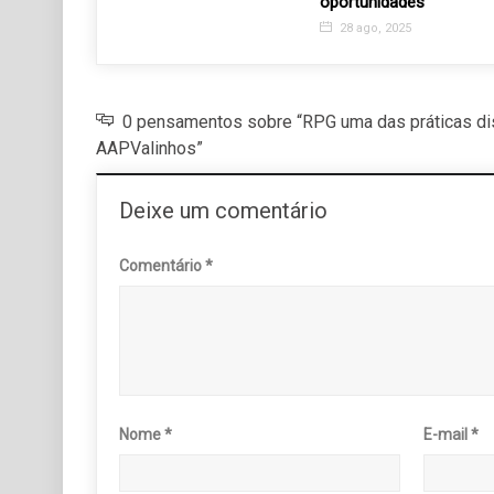
oportunidades
2
28 ago, 2025
0 pensamentos sobre “RPG uma das práticas di
AAPValinhos”
Deixe um comentário
Comentário
*
Nome
*
E-mail
*