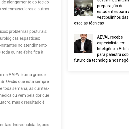
JovemTEC intensi
s de alongamento do tecido
preparação de
ões osteomusculares e outras
estudantes para 
vestibulinhos das
escolas técnicas
cos; problemas posturais;
AEVAL recebe
eurológicas espasticas;
especialista em
constantes no atendimento
Inteligência Artific
 toda quinta-feira fica à
para palestra sob
futuro da tecnologia nos negó
tar na AAPV é uma grande
 Sr. Ovídio que está sempre
e toda semana, às quintas-
médica ou vem pela dor que
uadro, mas o resultado é
ntais: Individualidade, pois