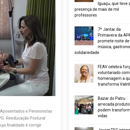
Iguaçu, que teve 
presença de mais de mil
professores
7º Jantar da
Primavera da AP
promete noite de
música, gastrono
solidariedade
FEAV celebra for
voluntariado com
homenagem a q
transforma Valin
Bazar do Patru
arrecada produto
podem transform
 Aposentados e Pensionistas
vidas
RPG- Reeducação Postural
ja finalidade é corrigir