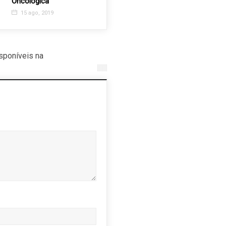
Oncológica
vestibulinhos
15 ago, 2019
29 nov, 2023
sponíveis na