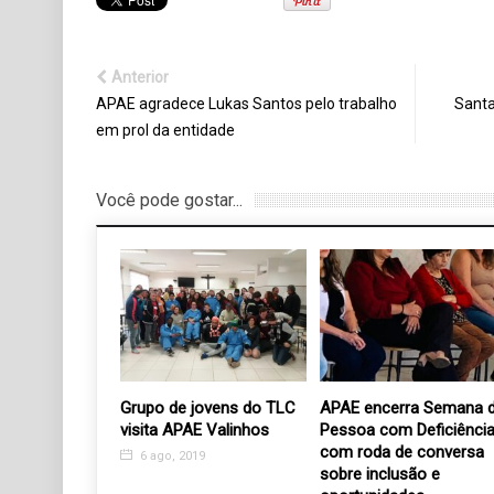
Anterior
APAE agradece Lukas Santos pelo trabalho
Santa
em prol da entidade
Você pode gostar...
Estrelas uma
Grupo de jovens do TLC
APAE encerra Semana 
sporte em prol
visita APAE Valinhos
Pessoa com Deficiênci
Casa e Fundo
com roda de conversa
6 ago, 2019
sobre inclusão e