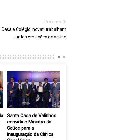
Próximo
 Casa e Colégio Inovati trabalham
juntos em ações de saúde
da
Santa Casa de Valinhos
JovemTEC encerra a
Painel In
a
convida o Ministro da
preparação da 1ª turma
completa
Saúde para a
com grande expectativa
13 set, 2
inauguração da Clínica
de aprovação nos