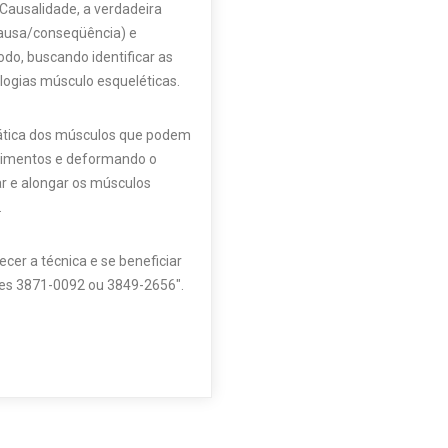
Causalidade, a verdadeira
causa/conseqüência) e
do, buscando identificar as
logias músculo esqueléticas.
stática dos músculos que podem
movimentos e deformando o
ar e alongar os músculos
.
cer a técnica e se beneficiar
nes 3871-0092 ou 3849-2656″.