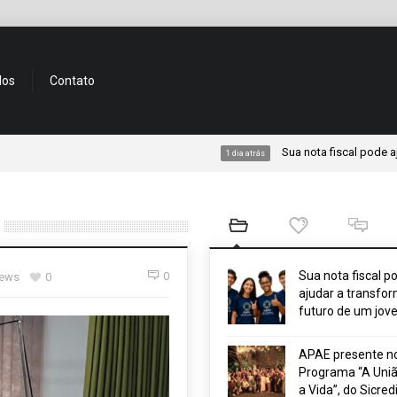
dos
Contato
Sua nota fiscal pode ajudar a tr
1 dia atrás
Sua nota fiscal p
0
iews
0
ajudar a transfor
futuro de um jov
APAE presente n
Programa “A Uniã
a Vida”, do Sicred