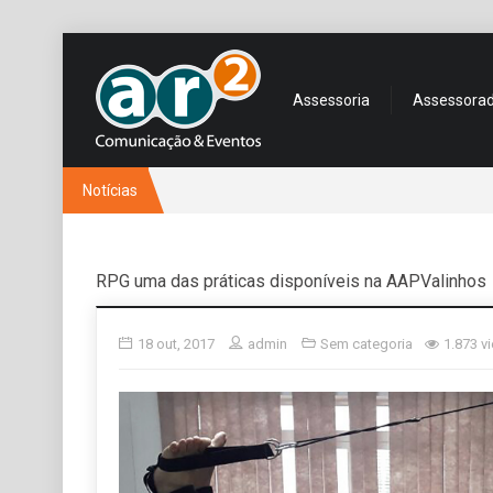
Assessoria
Assessora
Notícias
RPG uma das práticas disponíveis na AAPValinhos
18 out, 2017
admin
Sem categoria
1.873 v