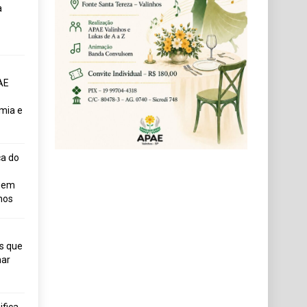
a
AE
mia e
ça do
uem
hos
s que
ar