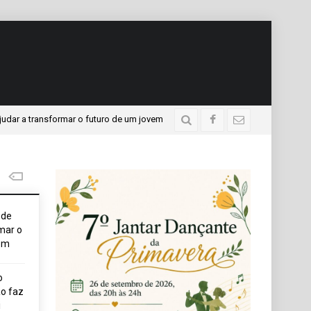
ansformar o futuro de um jovem
APAE presente no Progra
3 dias atrás
ode
mar o
em
o
o faz
i