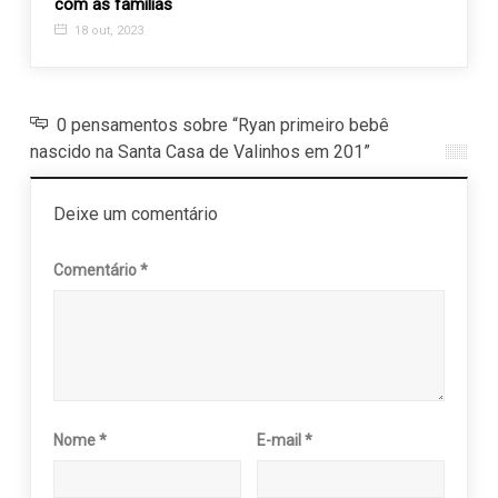
com as famílias
deman
18 out, 2023
2 no
0 pensamentos sobre “Ryan primeiro bebê
nascido na Santa Casa de Valinhos em 201”
Deixe um comentário
Comentário
*
Nome
*
E-mail
*