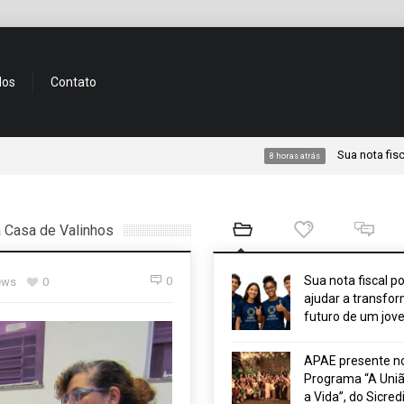
dos
Contato
Sua nota fiscal pode a
8 horas atrás
 Casa de Valinhos
Sua nota fiscal p
0
ews
0
ajudar a transfor
futuro de um jov
APAE presente n
Programa “A Uniã
a Vida”, do Sicred