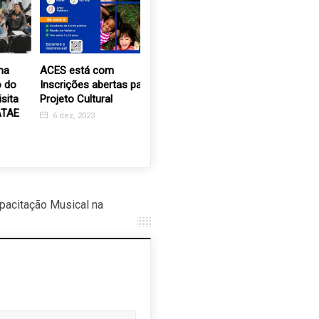
ACES está com
“Você Noel, apadrinhe
Mostra C
Inscrições abertas para o
uma criança neste natal!”
encanta 
Projeto Cultural
noite de 
3 out, 2019
emoção
6 dez, 2023
2 dez, 2
acitação Musical na