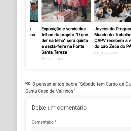
gir é agora:
Exposição e venda das
Jovens do Programa
omo aliada na
telhas do projeto “O que
Mundo do Trabalho do
 do câncer
der na telha” será quinta
CAPV recebem a visita
e sexta-feira na Fonte
do cão Zeca do PATAE
Santa Tereza
24 set, 2024
6 out, 2021
0 pensamentos sobre “Sábado tem Curso de Cap
Santa Casa de Valinhos”
Deixe um comentário
Comentário
*