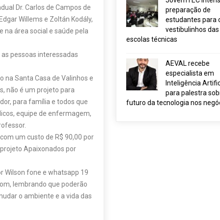
JovemTEC intensi
tadual Dr. Carlos de Campos de
preparação de
Edgar Willems e Zoltán Kodály,
estudantes para 
vestibulinhos das
 na área social e saúde pela
escolas técnicas
 as pessoas interessadas
AEVAL recebe
especialista em
o na Santa Casa de Valinhos e
Inteligência Artific
s, não é um projeto para
para palestra sob
dor, para família e todos que
futuro da tecnologia nos negó
édicos, equipe de enfermagem,
rofessor.
 com um custo de R$ 90,00 por
 projeto Apaixonados por
r Wilson fone e whatsapp 19
com, lembrando que poderão
mudar o ambiente e a vida das