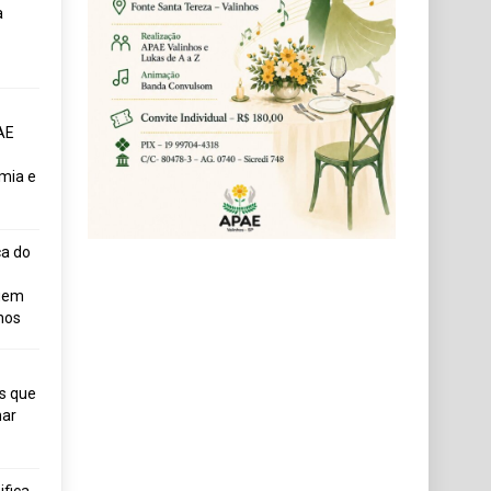
a
AE
mia e
ça do
uem
hos
s que
ar