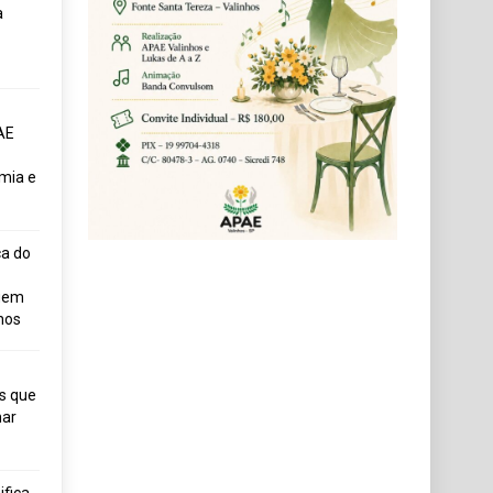
a
AE
mia e
ça do
uem
hos
s que
ar