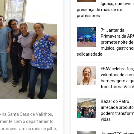
Iguaçu, que teve 
presença de mais de mil
professores
7º Jantar da
Primavera da AP
promete noite de
música, gastrono
solidariedade
FEAV celebra for
voluntariado com
homenagem a q
transforma Valin
Bazar do Patru
arrecada produto
podem transform
do na Santa Casa de Valinhos,
vidas
ntamente com o departamento
 promoveram no mês de julho,