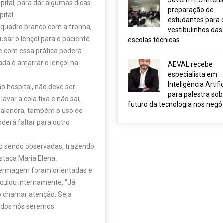
JovemTEC intensi
ital, para dar algumas dicas
preparação de
ital.
estudantes para 
 quadro branco com a fronha,
vestibulinhos das
 usar o lençol para o paciente
escolas técnicas
 e com essa prática poderá
ada é amarrar o lençol na
AEVAL recebe
especialista em
Inteligência Artific
o hospital, não deve ser
para palestra sob
avar a cola fixa e não sai,
futuro da tecnologia nos negó
calandra, também o uso de
derá faltar para outro
ão sendo observadas, trazendo
estaca Maria Elena.
fermagem foram orientadas e
culou internamente. “Já
 chamar atenção: Seja
todos nós seremos