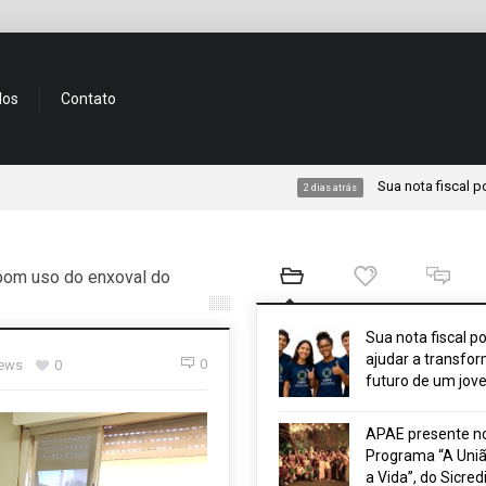
dos
Contato
Sua nota fiscal pode ajuda
2 dias atrás
bom uso do enxoval do
Sua nota fiscal p
ajudar a transfor
0
iews
0
futuro de um jov
APAE presente n
Programa “A Uniã
a Vida”, do Sicred