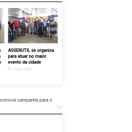
ASSERUTIL se organiza
Recanto dos Velhinhos
Idosos d
para atuar no maior
tem novo presidente:
Velhinhos
evento da cidade
Ademir João Rossi
curtem sa
10 jan, 2020
15 mar, 2022
3 set, 20
promove campanha para o