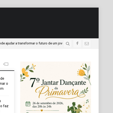
r a transformar o futuro de um jovem
APAE presente no 
4 dias atrás
ode
mar o
em
o
o faz
i