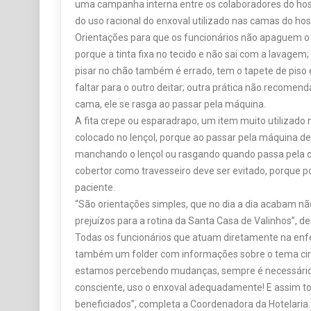
uma campanha interna entre os colaboradores do hosp
do uso racional do enxoval utilizado nas camas do hosp
Orientações para que os funcionários não apaguem o
porque a tinta fixa no tecido e não sai com a lavagem;
pisar no chão também é errado, tem o tapete de piso
faltar para o outro deitar; outra prática não recomend
cama, ele se rasga ao passar pela máquina.
A fita crepe ou esparadrapo, um item muito utilizado n
colocado no lençol, porque ao passar pela máquina de l
manchando o lençol ou rasgando quando passa pela 
cobertor como travesseiro deve ser evitado, porque po
paciente.
“São orientações simples, que no dia a dia acabam n
prejuízos para a rotina da Santa Casa de Valinhos”, d
Todas os funcionários que atuam diretamente na en
também um folder com informações sobre o tema cir
estamos percebendo mudanças, sempre é necessário
consciente, uso o enxoval adequadamente! E assim 
beneficiados”, completa a Coordenadora da Hotelaria.