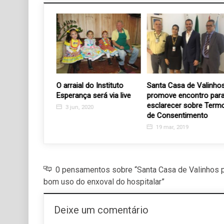
 Programa
O arraial do Instituto
Santa Casa de Valinhos
participam de
Esperança será via live
promove encontro para
om Diretor
esclarecer sobre Termo
3 jun, 2020
EagleBurgmann
de Consentimento
24
19 mar, 2019
0 pensamentos sobre “Santa Casa de Valinhos 
bom uso do enxoval do hospitalar”
Deixe um comentário