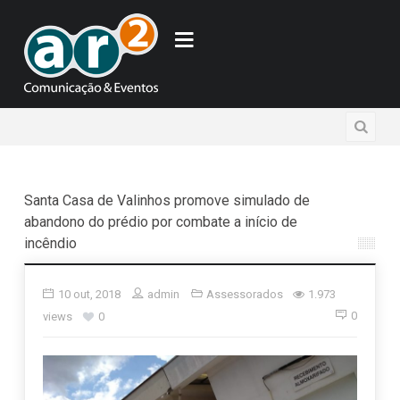
Santa Casa de Valinhos promove simulado de
abandono do prédio por combate a início de
incêndio
10 out, 2018
admin
Assessorados
1.973
0
views
0