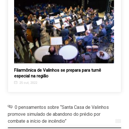
lui a
Filarmônica de Valinhos se prepara para turnê
Pacot
especial na região
Recan
25 out, 2022
26 m
0 pensamentos sobre “Santa Casa de Valinhos
promove simulado de abandono do prédio por
combate a início de incêndio”