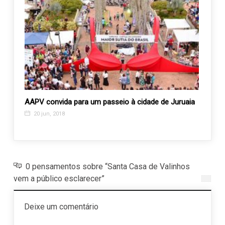
8 na
AAPV convida para um passeio à cidade de Juruaia
Festa
com d
20 jun, 2018
25 j
0 pensamentos sobre “Santa Casa de Valinhos
vem a público esclarecer”
Deixe um comentário