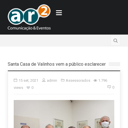
Santa Casa de Valinhos vem a público esclarecer
15 set, 2021
admin
Assessorados
1.796
0
views
0