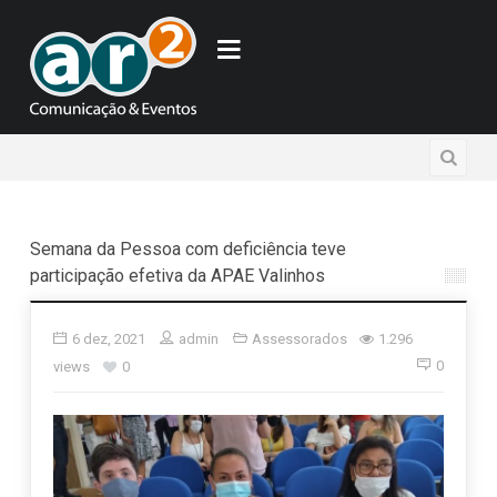
Semana da Pessoa com deficiência teve
participação efetiva da APAE Valinhos
6 dez, 2021
admin
Assessorados
1.296
0
views
0