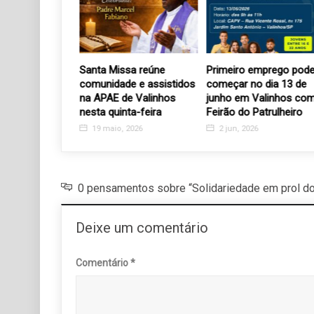
inscrições
Santa Missa reúne
Primeiro emprego pode
s gratuitos em
comunidade e assistidos
começar no dia 13 de
dos a alunos
na APAE de Valinhos
junho em Valinhos com
blica
nesta quinta-feira
Feirão do Patrulheiro
26
19 maio, 2026
2 jun, 2026
0 pensamentos sobre “Solidariedade em prol do
Deixe um comentário
Comentário
*