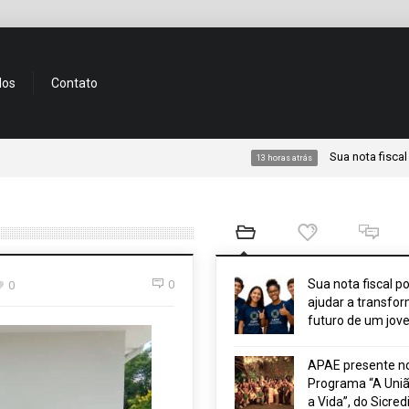
dos
Contato
Sua nota fiscal pode a
13 horas atrás
Sua nota fiscal p
0
0
ajudar a transfor
futuro de um jov
APAE presente n
Programa “A Uniã
a Vida”, do Sicred