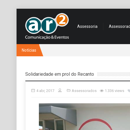
Assessoria
Assessora
Notícias
Solidariedade em prol do Recanto
4 abr, 2017
Assessorados
1.336 views