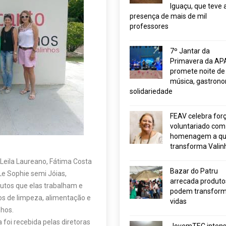
Iguaçu, que teve 
presença de mais de mil
professores
7º Jantar da
Primavera da AP
promete noite de
música, gastrono
solidariedade
FEAV celebra for
voluntariado com
homenagem a q
transforma Valin
Leila Laureano, Fátima Costa
Bazar do Patru
Le Sophie semi Jóias,
arrecada produto
tos que elas trabalham e
podem transform
s de limpeza, alimentação e
vidas
nhos.
foi recebida pelas diretoras