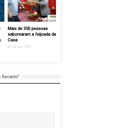
Mais de 350 pessoas
Instituto Esperança reúne
Retratos 
saborearam a feijoada da
familiares das crianças
das ataç
Casa
na Festa de Natal
S. Sebast
22 ago, 2017
19 dez, 2018
2 jan, 20
 Recanto”