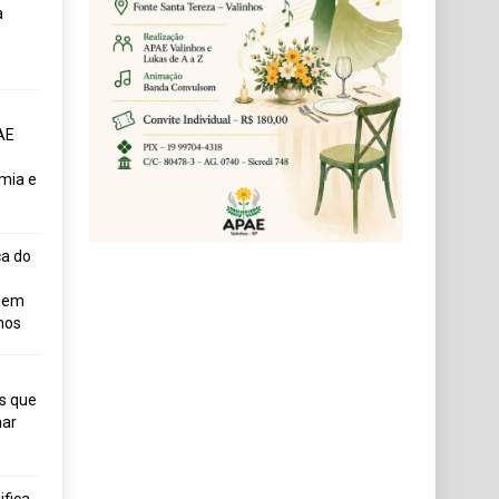
a
AE
mia e
ça do
uem
hos
s que
ar