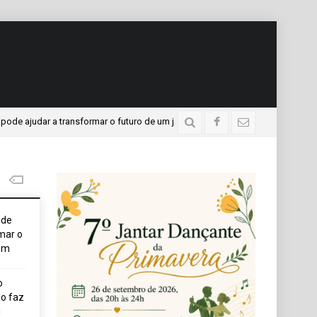
judar a transformar o futuro de um jovem
APAE presente
3 dias atrás
ode
mar o
em
o
o faz
i