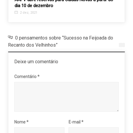
dia 10 de dezembro
28 m
2 dez, 2021
0 pensamentos sobre “Sucesso na Feijoada do
Recanto dos Velhinhos”
Deixe um comentário
Comentário
*
Nome
*
E-mail
*