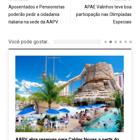
Aposentados e Pensionistas
APAE Valinhos teve boa
poderão pedir a cidadania
participação nas Olimpíadas
italiana na sede da AAPV
Especiais
Você pode gostar...
AAPV abre reservas para Caldas Novas a partir do
3ª No