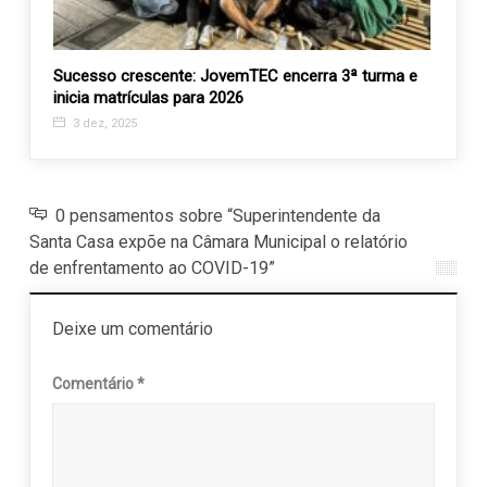
Sucesso crescente: JovemTEC encerra 3ª turma e
FEAV 
inicia matrículas para 2026
30 a
3 dez, 2025
0 pensamentos sobre “Superintendente da
Santa Casa expõe na Câmara Municipal o relatório
de enfrentamento ao COVID-19”
Deixe um comentário
Comentário
*