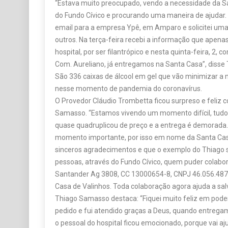
“Estava muito preocupado, vendo a necessidade da Sa
do Fundo Cívico e procurando uma maneira de ajudar
email para a empresa Ypê, em Amparo e solicitei uma 
outros. Na terça-feira recebi a informação que apenas
hospital, por ser filantrópico e nesta quinta-feira, 2,
Com. Aureliano, já entregamos na Santa Casa”, diss
São 336 caixas de álcool em gel que vão minimizar a 
nesse momento de pandemia do coronavírus.
O Provedor Cláudio Trombetta ficou surpreso e feliz 
Samasso. “Estamos vivendo um momento difícil, tudo
quase quadruplicou de preço e a entrega é demorad
momento importante, por isso em nome da Santa Cas
sinceros agradecimentos e que o exemplo do Thiago s
pessoas, através do Fundo Cívico, quem puder colab
Santander Ag 3808, CC 13000654-8, CNPJ 46.056.48
Casa de Valinhos. Toda colaboração agora ajuda a salv
Thiago Samasso destaca: “Fiquei muito feliz em poder a
pedido e fui atendido graças a Deus, quando entrega
o pessoal do hospital ficou emocionado, porque vai aju