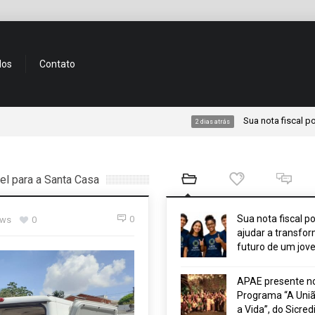
dos
Contato
Sua nota fiscal pode ajudar
2 dias atrás
el para a Santa Casa
Sua nota fiscal p
0
ews
0
ajudar a transfor
futuro de um jov
APAE presente n
Programa “A Uniã
a Vida”, do Sicred