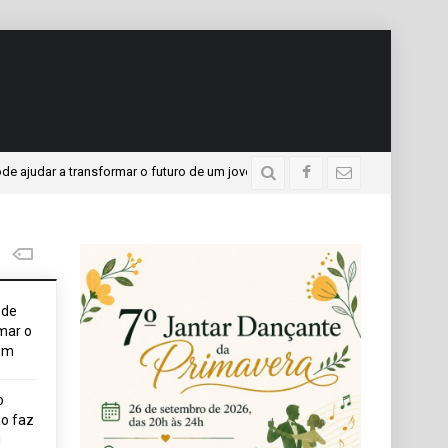
 a transformar o futuro de um jovem
APAE presente no P
4 dias atrás
ode
mar o
em
o
o faz
i