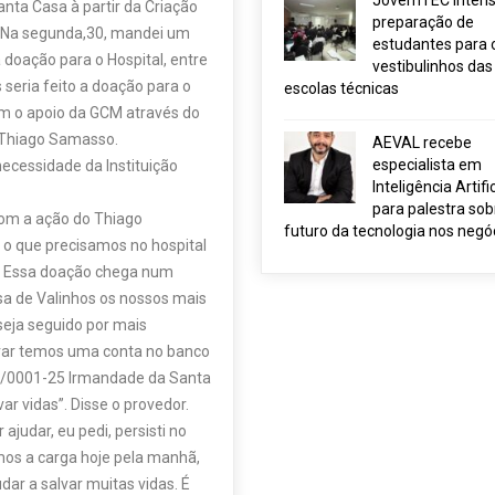
JovemTEC intensi
nta Casa à partir da Criação
preparação de
. Na segunda,30, mandei um
estudantes para 
doação para o Hospital, entre
vestibulinhos das
 seria feito a doação para o
escolas técnicas
 com o apoio da GCM através do
e Thiago Samasso.
AEVAL recebe
especialista em
necessidade da Instituição
Inteligência Artific
para palestra sob
com a ação do Thiago
futuro da tecnologia nos negó
 o que precisamos no hospital
a. Essa doação chega num
a de Valinhos os nossos mais
eja seguido por mais
orar temos uma conta no banco
7/0001-25 Irmandade da Santa
ar vidas”. Disse o provedor.
judar, eu pedi, persisti no
mos a carga hoje pela manhã,
dar a salvar muitas vidas. É