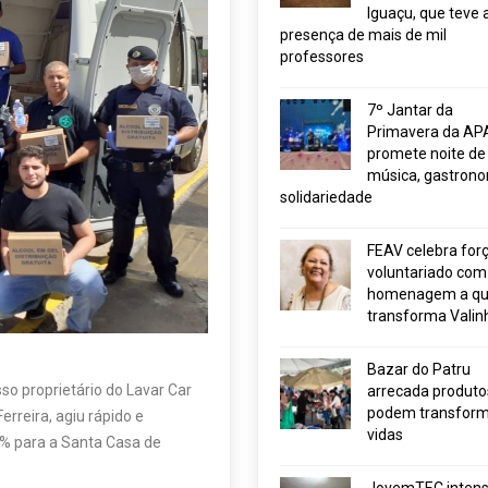
Iguaçu, que teve 
presença de mais de mil
professores
7º Jantar da
Primavera da AP
promete noite de
música, gastrono
solidariedade
FEAV celebra for
voluntariado com
homenagem a q
transforma Valin
Bazar do Patru
o proprietário do Lavar Car
arrecada produto
podem transform
rreira, agiu rápido e
vidas
0% para a Santa Casa de