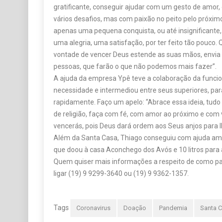
gratificante, conseguir ajudar com um gesto de amor
vários desafios, mas com paixão no peito pelo próximo
apenas uma pequena conquista, ou até insignificante,
uma alegria, uma satisfação, por ter feito tão pouc
vontade de vencer Deus estende as suas mãos, envia
pessoas, que farão o que não podemos mais fazer”.
A ajuda da empresa Ypê teve a colaboração da funcio
necessidade e intermediou entre seus superiores, pa
rapidamente. Faço um apelo: “Abrace essa ideia, tudo
de religião, faça com fé, com amor ao próximo e com v
vencerás, pois Deus dará ordem aos Seus anjos para lh
Além da Santa Casa, Thiago conseguiu com ajuda amig
que doou à casa Aconchego dos Avós e 10 litros para 
Quem quiser mais informações a respeito de como part
ligar (19) 9 9299-3640 ou (19) 9 9362-1357.
Tags
Coronavirus
Doação
Pandemia
Santa C