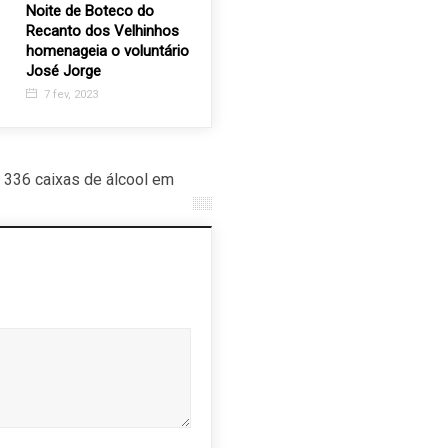
Noite de Boteco do
Rádio Valinhos FM
Recanto 
Recanto dos Velhinhos
transmite missa em
lança ca
homenageia o voluntário
louvor a Santo Antônio
esquento
José Jorge
11 jun, 2020
1 jun, 2
7 fev, 2023
336 caixas de álcool em