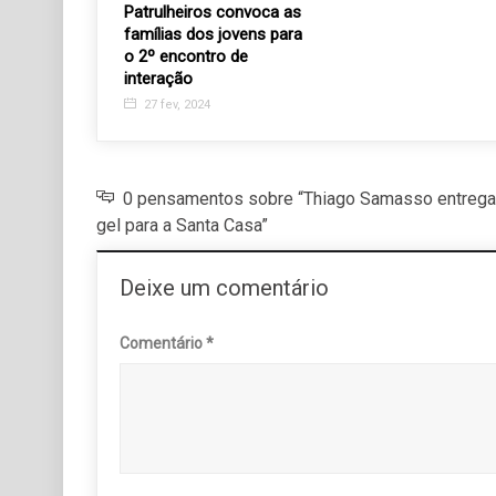
sário do
Patrulheiros convoca as
Esperança será
famílias dos jovens para
or uma grande
o 2º encontro de
interação
9
27 fev, 2024
0 pensamentos sobre “Thiago Samasso entrega 
gel para a Santa Casa”
Deixe um comentário
Comentário
*