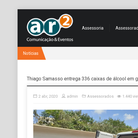
Assessoria
Assessora
Notícias
Thiago Samasso entrega 336 caixas de álcool em g
2 abr, 2020
admin
Assessorados
1.440 vi