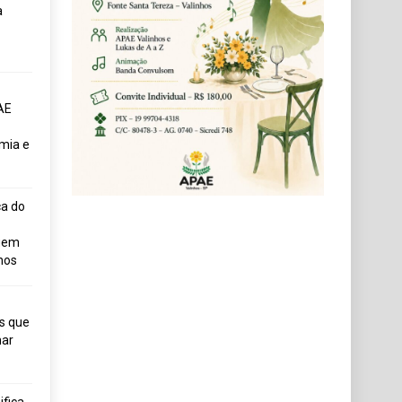
a
AE
mia e
ça do
uem
hos
s que
ar