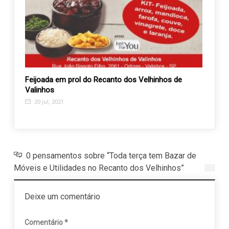
Feijoada em prol do Recanto dos Velhinhos de
Bazar
Valinhos
refor
20 jul, 2021
11 j
0 pensamentos sobre “Toda terça tem Bazar de
Móveis e Utilidades no Recanto dos Velhinhos”
Deixe um comentário
Comentário
*