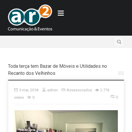
Toda terça tem Bazar de Móveis e Utilidades no
Recanto dos Velhinhos
5 mar, 2018
admin
Assessorados
2.776
0
views
0