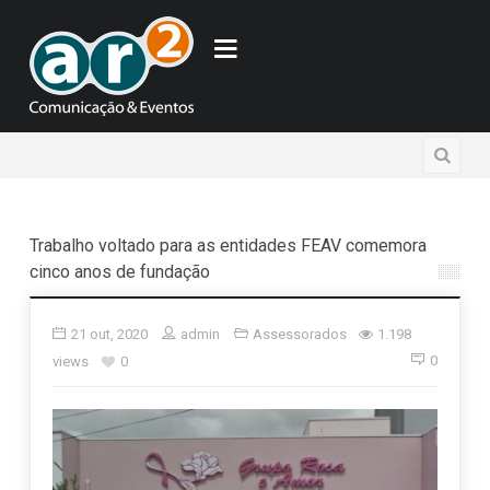
Trabalho voltado para as entidades FEAV comemora
cinco anos de fundação
21 out, 2020
admin
Assessorados
1.198
0
views
0