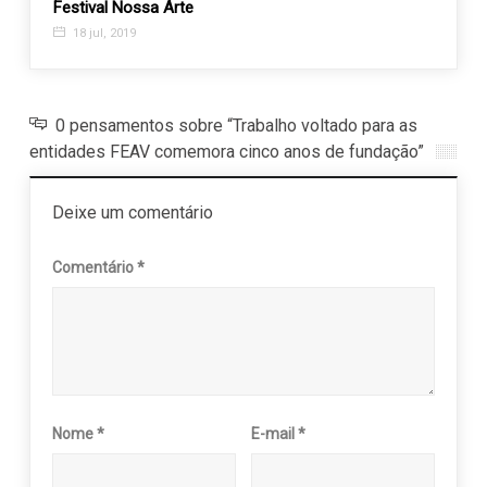
Festival Nossa Arte
anunc
18 jul, 2019
14 n
0 pensamentos sobre “Trabalho voltado para as
entidades FEAV comemora cinco anos de fundação”
Deixe um comentário
Comentário
*
Nome
*
E-mail
*