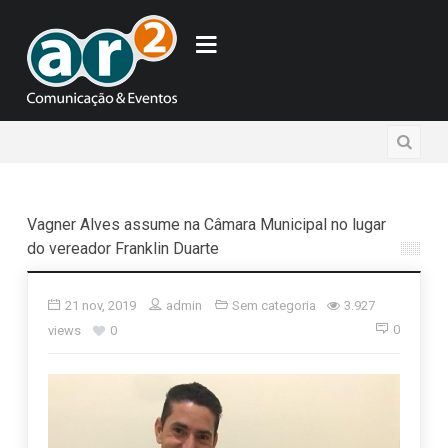
Vagner Alves assume na Câmara Municipal no lugar
do vereador Franklin Duarte
21 nov, 2019
admin
Sem categoria
3.927
0
views
0