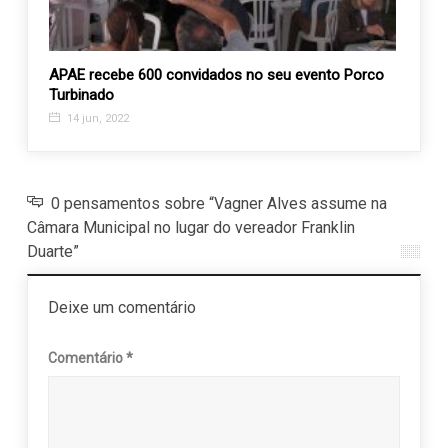
tura
APAE recebe 600 convidados no seu evento Porco
Mostr
Turbinado
de lu
14 jun, 2022
2 de
0 pensamentos sobre “Vagner Alves assume na
Câmara Municipal no lugar do vereador Franklin
Duarte”
Deixe um comentário
Comentário
*