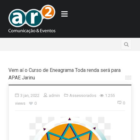
Vem aí o Curso de Eneagrama Toda renda será para
APAE Jarinu
3 jan, 2022
admin
Assessorados
1.255
0
views
0