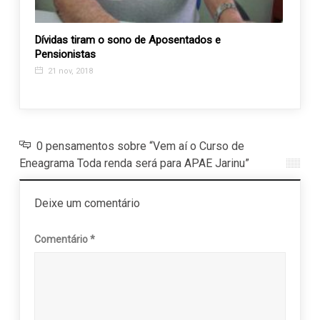
Dívidas tiram o sono de Aposentados e
Santa
Pensionistas
para d
21 nov, 2018
8 ag
0 pensamentos sobre “Vem aí o Curso de
Eneagrama Toda renda será para APAE Jarinu”
Deixe um comentário
Comentário
*