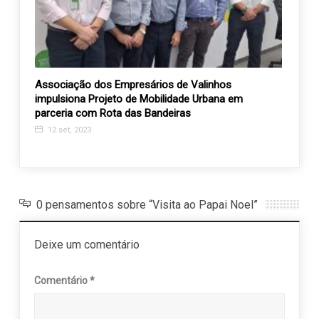
 de
Associação dos Empresários de Valinhos
AAPV 
impulsiona Projeto de Mobilidade Urbana em
idade
parceria com Rota das Bandeiras
11 j
12 set, 2023
0 pensamentos sobre “Visita ao Papai Noel”
Deixe um comentário
Comentário
*