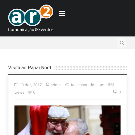
Visita ao Papai Noel
13 dez, 2017
admin
Assessorados
1.523
0
views
0