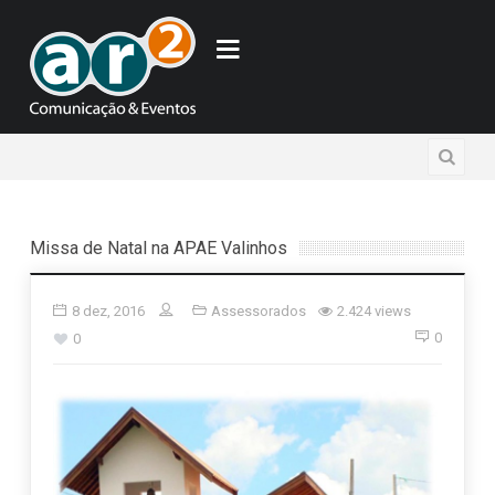
Missa de Natal na APAE Valinhos
8 dez, 2016
Assessorados
2.424 views
0
0