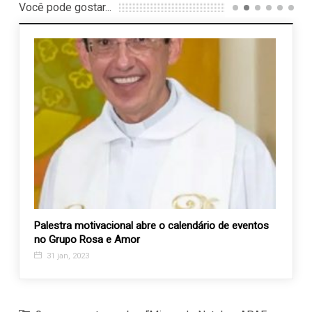
Você pode gostar...
mam
Palestra motivacional abre o calendário de eventos
Volun
no Grupo Rosa e Amor
home
31 jan, 2023
22 a