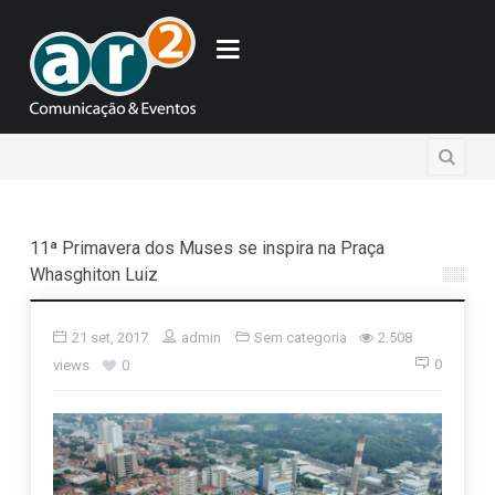
11ª Primavera dos Muses se inspira na Praça
Whasghiton Luiz
21 set, 2017
admin
Sem categoria
2.508
0
views
0