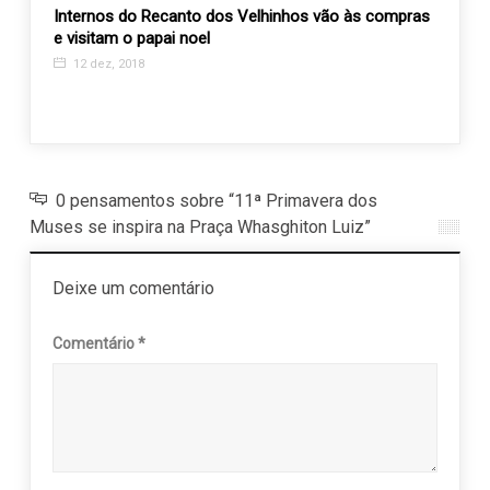
Internos do Recanto dos Velhinhos vão às compras
Estag
e visitam o papai noel
em pa
ções
12 dez, 2018
19 j
0 pensamentos sobre “11ª Primavera dos
Muses se inspira na Praça Whasghiton Luiz”
Deixe um comentário
Comentário
*