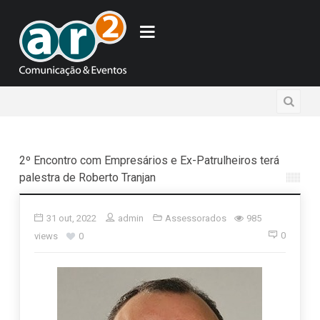
2º Encontro com Empresários e Ex-Patrulheiros terá
palestra de Roberto Tranjan
31 out, 2022
admin
Assessorados
985
0
views
0