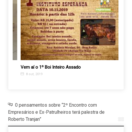
o e
Vem aí o 1º Boi Inteiro Assado
Grupo
Pizza
8 out, 2019
12 j
0 pensamentos sobre “2º Encontro com
Empresários e Ex-Patrulheiros terá palestra de
Roberto Tranjan”