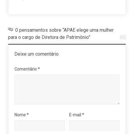
11 a
0 pensamentos sobre “APAE elege uma mulher
para o cargo de Diretora de Patrimônio”
Deixe um comentário
Comentário
*
Nome
*
E-mail
*