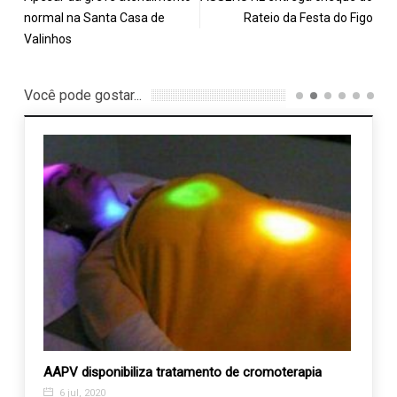
normal na Santa Casa de
Rateio da Festa do Figo
Valinhos
Você pode gostar...
AAPV disponibiliza tratamento de cromoterapia
Bazar
móvei
6 jul, 2020