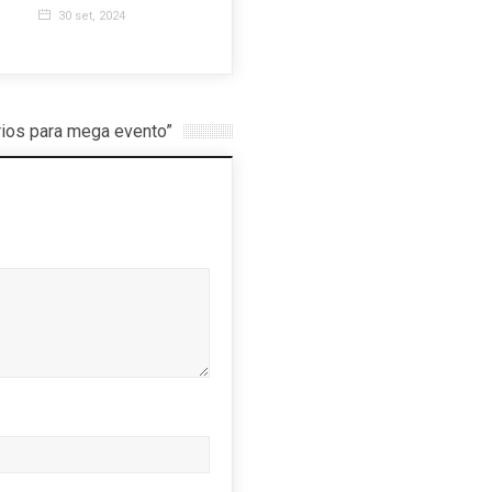
serviços
30 set, 2024
25 mar, 2020
ios para mega evento”