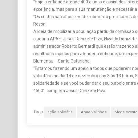
“Hoje a entidade atende 400 alunos e assistidos, of
excelência, mas para a sua manutenção é necessária
“Os custos são altos e neste momento precisamos de a
Roson.
A ideia de mobilizar a população partiu da comissão 
ajudar a APAE: Jesus Donizete Piva, Nivaldo Donizete M
administrador Roberto Bernardi que estão trazendo a
resultados rápidos para atender a entidade, um expe
Blumenau – Santa Catariana.
“Estamos fazendo um apelo a todos que puderem nos
voluntário no dia 14 de dezembro das 8 às 13 horas, 
solidariedade e se você puder dar o seu o apoio entre
4500”, completa Jesus Donizete Piva.
Tags
ação solidária
Apae Valinhos
Mega evento