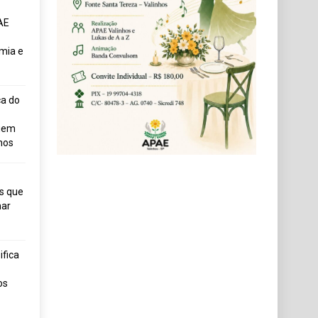
AE
mia e
ça do
uem
hos
s que
ar
fica
os