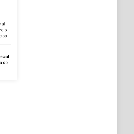
ial
re o
cios
ecial
ia do