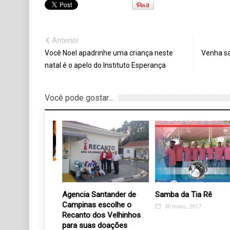
Anterior
Você Noel apadrinhe uma criança neste
Venha sa
natal é o apelo do Instituto Esperança
Você pode gostar...
m prol do
Agencia Santander de
Samba da Tia Rê
os Velhinhos
Campinas escolhe o
30 maio, 2017
Recanto dos Velhinhos
para suas doações