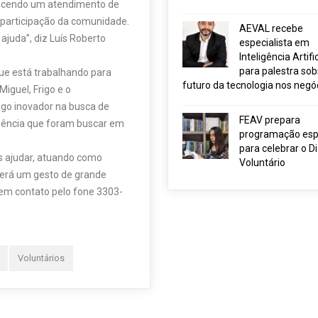
erecendo um atendimento de
 participação da comunidade.
AEVAL recebe
juda”, diz Luís Roberto
especialista em
Inteligência Artific
para palestra sob
que está trabalhando para
futuro da tecnologia nos negó
iguel, Frigo e o
lgo inovador na busca de
FEAV prepara
riência que foram buscar em
programação esp
para celebrar o D
 ajudar, atuando como
Voluntário
Será um gesto de grande
 em contato pelo fone 3303-
Voluntários