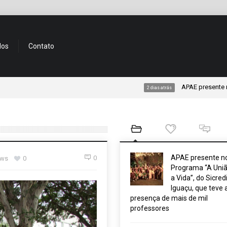
dos
Contato
APAE presente no Program
2 dias atrás
APAE presente n
0
ews
0
Programa “A Uniã
a Vida”, do Sicred
Iguaçu, que teve 
presença de mais de mil
professores