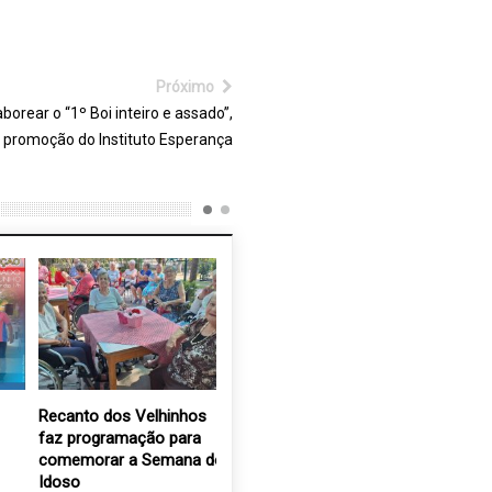
Próximo
borear o “1º Boi inteiro e assado”,
promoção do Instituto Esperança
Recanto dos Velhinhos
Associação dos
Jovens d
faz programação para
Aposentados e
Abertas 
comemorar a Semana do
Pensionistas prorroga o
Campanha
Idoso
tempo de suspensão dos
30 jul, 2