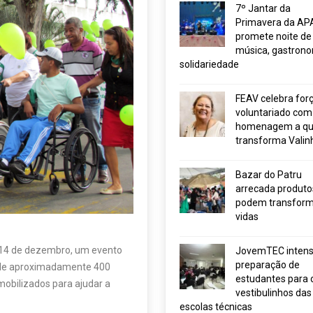
7º Jantar da
Primavera da AP
promete noite de
música, gastrono
solidariedade
FEAV celebra for
voluntariado com
homenagem a q
transforma Valin
Bazar do Patru
arrecada produto
podem transform
vidas
 14 de dezembro, um evento
JovemTEC intensi
preparação de
ão de aproximadamente 400
estudantes para 
mobilizados para ajudar a
vestibulinhos das
escolas técnicas