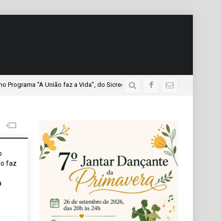
a “A União faz a Vida”, do Sicredi Iguaçu, que teve a presença de mais de m
o
o faz
i
a