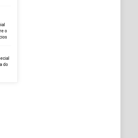
ial
re o
cios
ecial
ia do