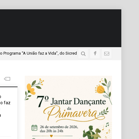
a “A União faz a Vida”, do Sicredi Iguaçu, que teve a presença de mais de mi
o
o faz
i
a