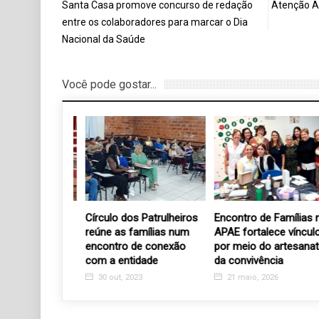
Santa Casa promove concurso de redação
Atenção A
entre os colaboradores para marcar o Dia
Nacional da Saúde
Você pode gostar...
a recebe a
Círculo dos Patrulheiros
Encontro de Famílias na
 cinco
reúne as famílias num
APAE fortalece vínculos
e rodas
encontro de conexão
por meio do artesanato
com a entidade
da convivência
22
30 out, 2023
21 maio, 2026