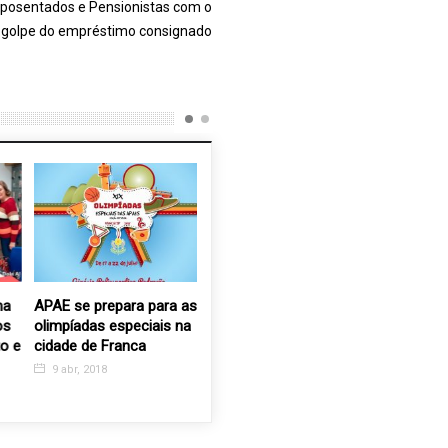
posentados e Pensionistas com o
golpe do empréstimo consignado
APAE se prepara para as
APAE promove Semana
12ª ediç
olimpíadas especiais na
Nacional da Pessoa com
Turbinad
 e
cidade de Franca
Deficiência Intelectual e
dia 10 de
Múltipla
9 abr, 2018
15 maio,
16 ago, 2018