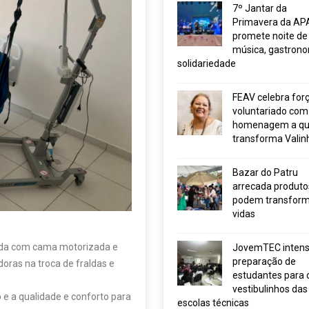
7º Jantar da
Primavera da AP
promete noite de
música, gastrono
solidariedade
FEAV celebra for
voluntariado com
homenagem a q
transforma Valin
Bazar do Patru
arrecada produto
podem transform
vidas
pada com cama motorizada e
JovemTEC intensi
preparação de
doras na troca de fraldas e
estudantes para 
vestibulinhos das
 e a qualidade e conforto para
escolas técnicas