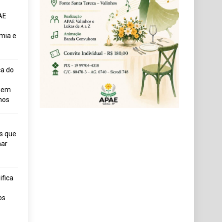
AE
mia e
ça do
uem
hos
s que
ar
fica
os