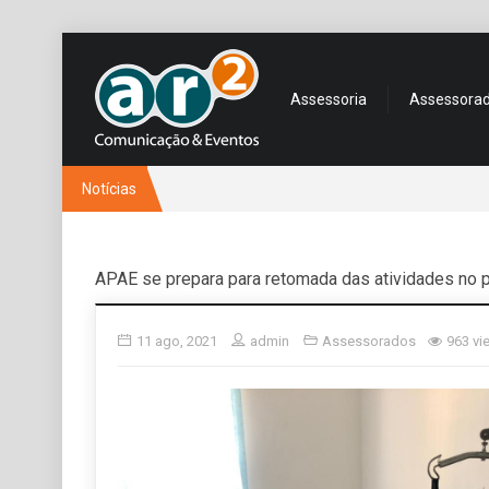
Assessoria
Assessora
Notícias
APAE se prepara para retomada das atividades no 
11 ago, 2021
admin
Assessorados
963 vi