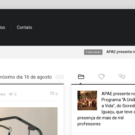
dos
Contato
APAE presente no Program
2 dias atrás
próximo dia 16 de agosto
APAE presente n
0
ews
0
Programa “A Uniã
a Vida”, do Sicred
Iguaçu, que teve 
presença de mais de mil
professores