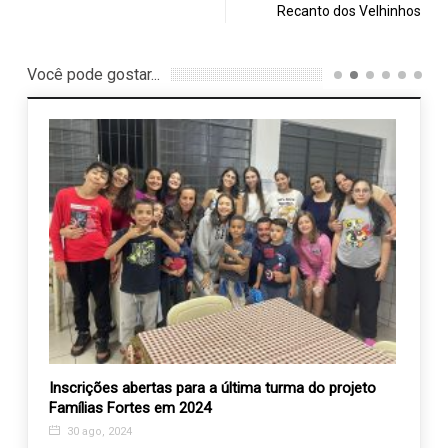
Recanto dos Velhinhos
Você pode gostar...
Inscrições abertas para a última turma do projeto
Missa
Famílias Fortes em 2024
Casa
30 ago, 2024
12 d