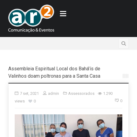
Assembleia Espiritual Local dos Bahá’ís de
Valinhos doam poltronas para a Santa Casa
7 set, 2021
admin
Assessorados
1.290
0
views
0