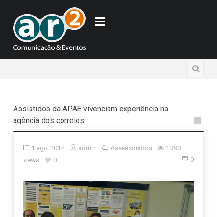
Assistidos da APAE vivenciam experiência na
agência dos correios
1 ago, 2017
admin
Assessorados
1.390
0
views
0