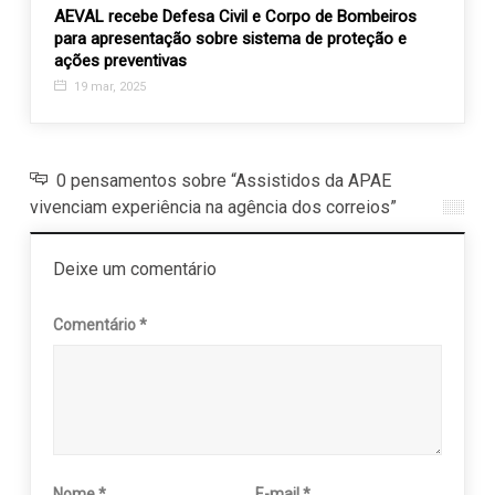
e
AEVAL recebe Defesa Civil e Corpo de Bombeiros
APAE 
para apresentação sobre sistema de proteção e
espet
ações preventivas
14 d
19 mar, 2025
0 pensamentos sobre “Assistidos da APAE
vivenciam experiência na agência dos correios”
Deixe um comentário
Comentário
*
Nome
*
E-mail
*