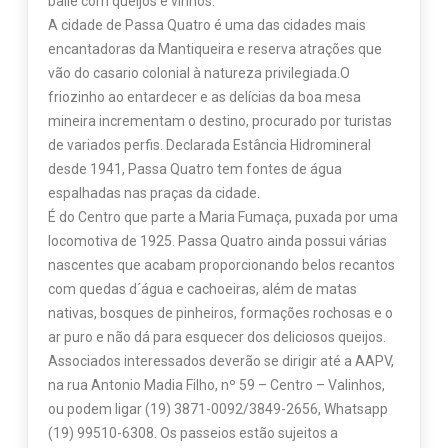
baile com queijos e vinhos.
A cidade de Passa Quatro é uma das cidades mais
encantadoras da Mantiqueira e reserva atrações que
vão do casario colonial à natureza privilegiada.O
friozinho ao entardecer e as delícias da boa mesa
mineira incrementam o destino, procurado por turistas
de variados perfis. Declarada Estância Hidromineral
desde 1941, Passa Quatro tem fontes de água
espalhadas nas praças da cidade.
É do Centro que parte a Maria Fumaça, puxada por uma
locomotiva de 1925. Passa Quatro ainda possui várias
nascentes que acabam proporcionando belos recantos
com quedas d´água e cachoeiras, além de matas
nativas, bosques de pinheiros, formações rochosas e o
ar puro e não dá para esquecer dos deliciosos queijos.
Associados interessados deverão se dirigir até a AAPV,
na rua Antonio Madia Filho, nº 59 – Centro – Valinhos,
ou podem ligar (19) 3871-0092/3849-2656, Whatsapp
(19) 99510-6308. Os passeios estão sujeitos a