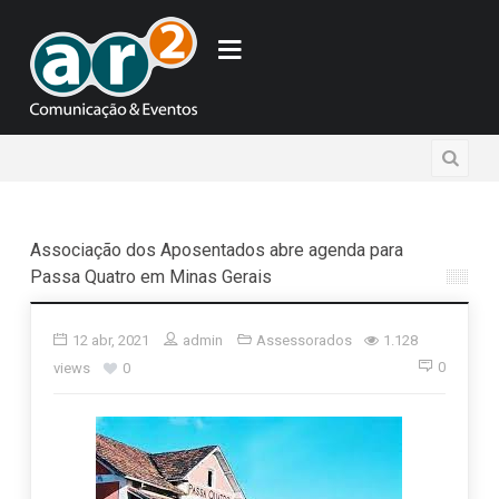
Associação dos Aposentados abre agenda para
Passa Quatro em Minas Gerais
12 abr, 2021
admin
Assessorados
1.128
0
views
0