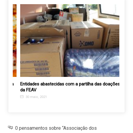
Rosa
Entidades abastecidas com a partilha das doações
Entid
da FEAV
progr
30 maio, 2021
24 o
0 pensamentos sobre “Associação dos