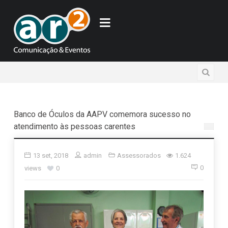
Banco de Óculos da AAPV comemora sucesso no
atendimento às pessoas carentes
13 set, 2018
admin
Assessorados
1.624
0
views
0