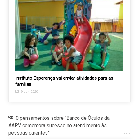
Instituto Esperança vai enviar atividades para as
Traba
famílias
CONVI
9 abr, 2020
28 a
0 pensamentos sobre “Banco de Óculos da
AAPV comemora sucesso no atendimento às
pessoas carentes”