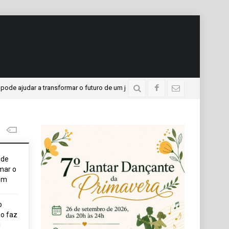
udar a transformar o futuro de um jovem
APAE presente 
4 dias atrás
ode
mar o
em
o
o faz
i