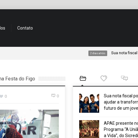
dos
Contato
Sua nota fiscal pode aj
2 dias atrás
na Festa do Figo
Sua nota fiscal p
0
0
ajudar a transfor
futuro de um jov
APAE presente n
Programa “A Uniã
a Vida”, do Sicred