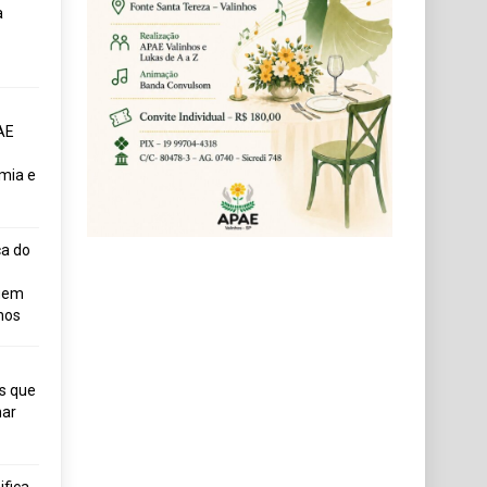
a
AE
mia e
ça do
uem
hos
s que
ar