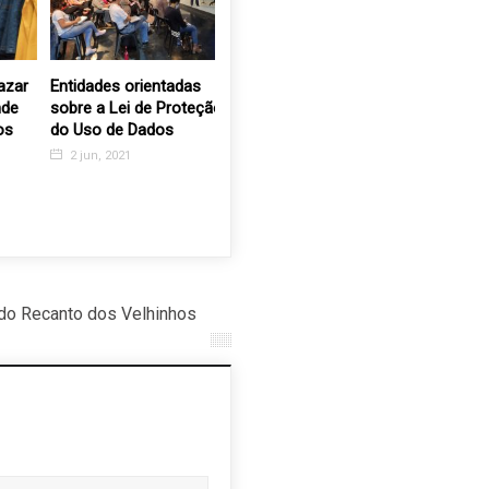
r
Entidades orientadas
Casa da Criança de
AEVAL ap
sobre a Lei de Proteção
Valinhos convida para
Municipal
do Uso de Dados
sua tradicional feijoada
Idoso atr
divulgaçã
2 jun, 2021
9 ago, 2017
da Cartil
Idosa
1 out, 2
do Recanto dos Velhinhos