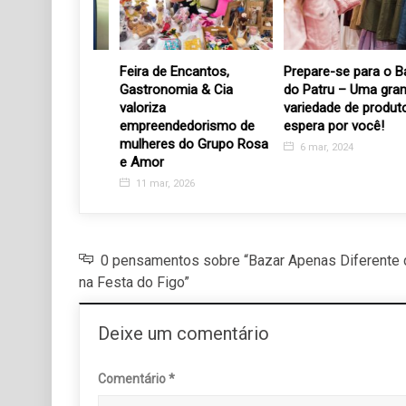
mpréstimo
Feira de Encantos,
Prepare-se para o Baza
o pode ser
Gastronomia & Cia
do Patru – Uma grande
valoriza
variedade de produtos
empreendedorismo de
espera por você!
7
mulheres do Grupo Rosa
6 mar, 2024
e Amor
11 mar, 2026
0 pensamentos sobre “Bazar Apenas Diferente 
na Festa do Figo”
Deixe um comentário
Comentário
*