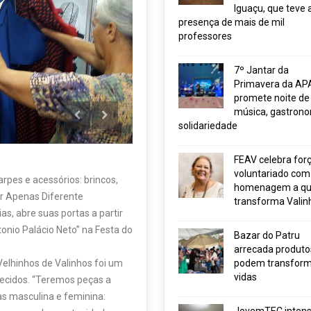
Iguaçu, que teve 
presença de mais de mil
professores
7º Jantar da
Primavera da AP
promete noite de
música, gastrono
solidariedade
FEAV celebra for
voluntariado com
pes e acessórios: brincos,
homenagem a q
ar Apenas Diferente
transforma Valin
s, abre suas portas a partir
ntonio Palácio Neto” na Festa do
Bazar do Patru
arrecada produto
elhinhos de Valinhos foi um
podem transform
vidas
ecidos. “Teremos peças a
pas masculina e feminina: