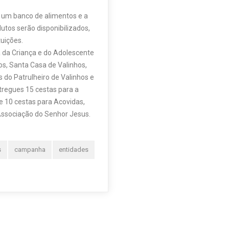
os, Santa Casa de Valinhos,
 do Patrulheiro de Valinhos e
tregues 15 cestas para a
e 10 cestas para Acovidas,
Associação do Senhor Jesus.
s
campanha
entidades
Próximo
ianças do COCHRIC homenageiam
nais da saúde que atuam na Santa