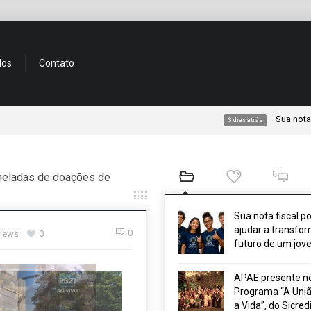
dos
Contato
Sua nota fiscal pode a
3 dias atrás
neladas de doações de
Sua nota fiscal p
ajudar a transfor
0
views
0
futuro de um jov
APAE presente n
Programa “A Uniã
a Vida”, do Sicred