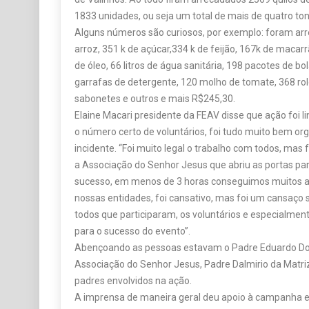
garrafas de detergente, 120 molho de tomate, 368 rolo
sabonetes e outros e mais R$245,30.
Elaine Macari presidente da FEAV disse que ação foi 
o número certo de voluntários, foi tudo muito bem 
incidente. “Foi muito legal o trabalho com todos, mas
a Associação do Senhor Jesus que abriu as portas para
sucesso, em menos de 3 horas conseguimos muitos al
nossas entidades, foi cansativo, mas foi um cansaço s
todos que participaram, os voluntários e especialmen
para o sucesso do evento”.
Abençoando as pessoas estavam o Padre Eduardo Dou
Associação do Senhor Jesus, Padre Dalmirio da Matri
padres envolvidos na ação.
A imprensa de maneira geral deu apoio à campanha e
por todos.
A presidente Eliane Macari informa que será formado
medida da necessidade mensal das entidades os produ
tudo planejado com as nutricionistas de todas as insti
Além das entidades pertencentes à FEAV: APAE, Casa