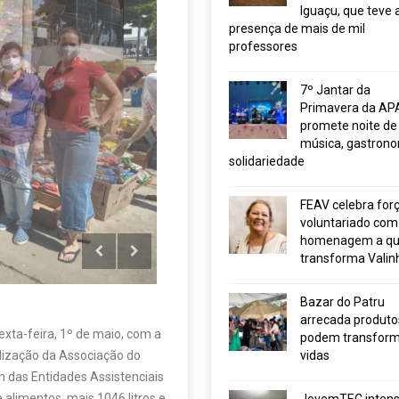
Iguaçu, que teve 
presença de mais de mil
professores
7º Jantar da
Primavera da AP
promete noite de
música, gastrono
solidariedade
FEAV celebra for
voluntariado com
exta-feira, 1º de maio, com a
homenagem a q
lização da Associação do
transforma Valin
 das Entidades Assistenciais
 alimentos, mais 1046 litros e
Bazar do Patru
neladas.
arrecada produto
recadados 1366 quilos de
podem transform
vidas
, 632 litros de leite, 313 litros
olacha, 106 creme dental, 238