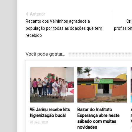
recebido
Você pode gostar...
u recebe kits
Bazar do Instituto
Atividade com Robótica
zação bucal
Esperança abre neste
retomada na APAE
sábado com muitas
Valinhos
21
novidades
31 out, 2022
6 fev, 2019
0 pensamentos sobre “Campanha a Fé que se m
toneladas de doações de alimentos e produtos de 