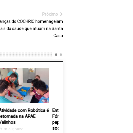
Casa
 é
Entidades debatem no
Campanha nas filiais das
AAPV con
Fórum Valinhos 2030 o
Lojas Cem entrega 450
campanh
papel das instituições na
quilos de alimentos para
CERTO”
sociedade
Santa Casa de Valinhos
2 nov, 2
31 out, 2022
21 jan, 2019
ove arrecada mais de 4
limpeza”