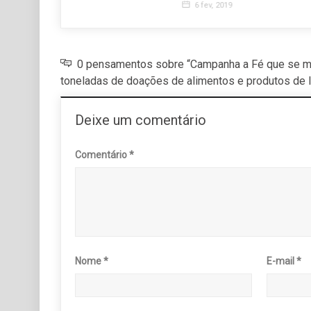
Deixe um comentário
Comentário
*
Nome
*
E-mail
*
Site
Salvar meus dados neste navegador para a próxima v