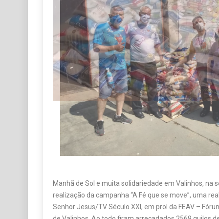
Manhã de Sol e muita solidariedade em Valinhos, na s
realização da campanha “A Fé que se move”, uma rea
Senhor Jesus/TV Século XXI, em prol da FEAV – Fórum
de Valinhos. Ao todo firam arrecadados 2569 quilos de
1833 unidades, ou seja um total de mais de quatro to
Alguns números são curiosos, por exemplo: foram ar
arroz, 351 k de açúcar,334 k de feijão, 167k de macarrão
de óleo, 66 litros de água sanitária, 198 pacotes de b