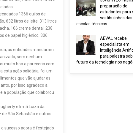
JovemTEC intensi
s de papel higiênico, 306
preparação de
estudantes para 
linda, as entidades mandaram
vestibulinhos das
organizado, sem nenhum
escolas técnicas
 foi muito boa a pareceria com
 esta ação solidária, foi um
AEVAL recebe
imentos que vão ajudar as
especialista em
Inteligência Artific
anto, por isso agradeço a
para palestra sob
te a população que colaborou
futuro da tecnologia nos negó
gherty e Irmã Luiza da
z de São Sebastião e outros
 o sucesso agora é festejado
 um banco de alimentos e a
tos serão disponibilizados,
tuições.
 da Criança e do Adolescente