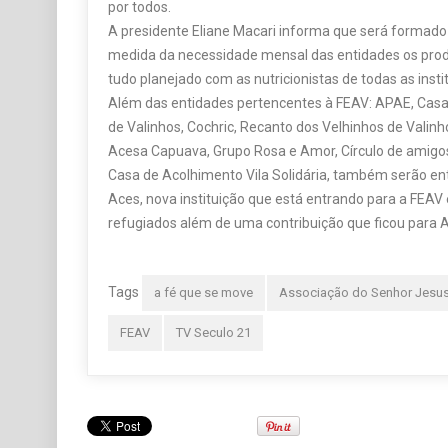
de Valinhos, Cochric, Recanto dos Velhinhos de Valinh
Acesa Capuava, Grupo Rosa e Amor, Círculo de amigos
Casa de Acolhimento Vila Solidária, também serão en
Aces, nova instituição que está entrando para a FEAV 
refugiados além de uma contribuição que ficou para 
Tags
a fé que se move
Associação do Senhor Jesu
FEAV
TV Seculo 21
Anterior
Recanto dos Velhinhos agradece a
Cr
população por todas as doações que tem
profissio