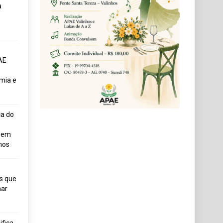
a
AE
mia e
ça do
uem
hos
s que
ar