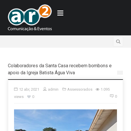
Colaboradores da Santa Casa recebem bombons e
apoio da Igreja Batista Água Viva
12 abr, 2021
admin
Assessorados
1.095
0
views
0