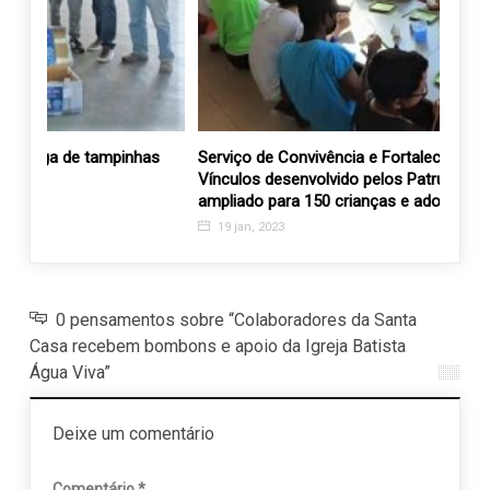
has
Serviço de Convivência e Fortalecimento de
Clube
Vínculos desenvolvido pelos Patrulheiros será
alime
ampliado para 150 crianças e adolescentes
para
19 jan, 2023
3 fe
0 pensamentos sobre “Colaboradores da Santa
Casa recebem bombons e apoio da Igreja Batista
Água Viva”
Deixe um comentário
Comentário
*