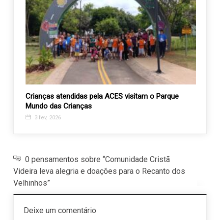
SO
Crianças atendidas pela ACES visitam o Parque
Proje
Mundo das Crianças
recon
3 fev, 2026
29 s
0 pensamentos sobre “Comunidade Cristã
Videira leva alegria e doações para o Recanto dos
Velhinhos”
Deixe um comentário