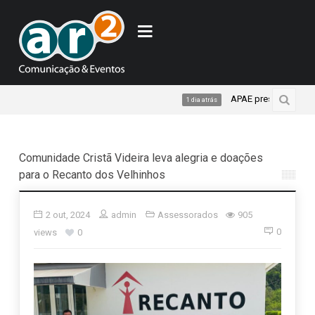
APAE presente no Programa
1 dia atrás
Comunidade Cristã Videira leva alegria e doações
para o Recanto dos Velhinhos
2 out, 2024
admin
Assessorados
905
0
views
0