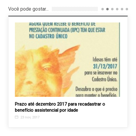
Você pode gostar...
bro
Prazo até dezembro 2017 para recadastrar o
Progr
benefício assistencial por idade
reabil
23 nov, 2017
20 m