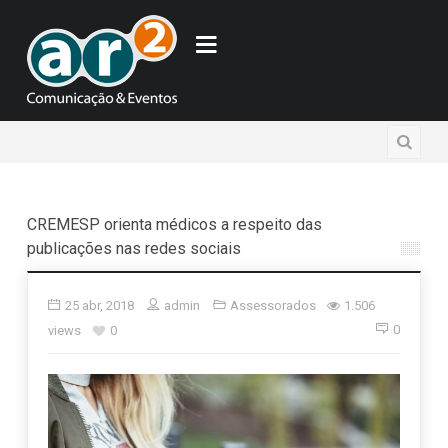
CREMESP orienta médicos a respeito das
publicações nas redes sociais
25 abr, 2018
admin
Assessorados
1.506
0
views
0