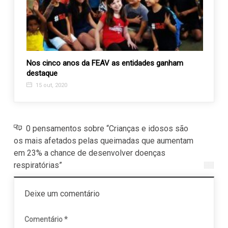
Nos cinco anos da FEAV as entidades ganham
ACES 
destaque
Valin
15 out, 2020
9 ju
0 pensamentos sobre “Crianças e idosos são
os mais afetados pelas queimadas que aumentam
em 23% a chance de desenvolver doenças
respiratórias”
Deixe um comentário
Comentário
*