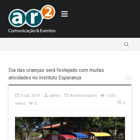
Dia das crianças será festejado com muitas
atividades no Instituto Esperança
3 out, 2019
admin
Assessorados
1.335
0
views
0