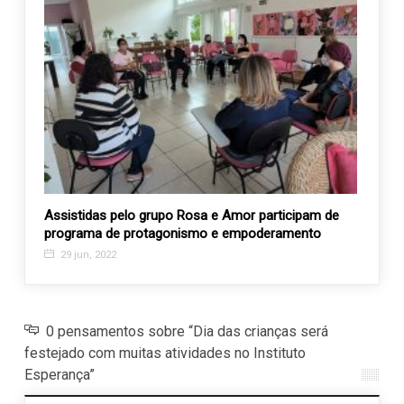
de
Assistidas pelo grupo Rosa e Amor participam de
Na co
programa de protagonismo e empoderamento
lança
29 jun, 2022
21 o
0 pensamentos sobre “Dia das crianças será
festejado com muitas atividades no Instituto
Esperança”