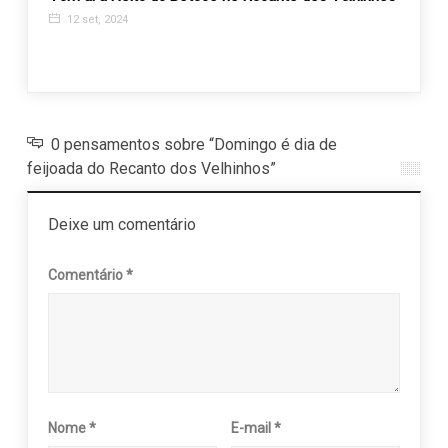
busca
12 set, 2024
22 a
0 pensamentos sobre “Domingo é dia de
feijoada do Recanto dos Velhinhos”
Deixe um comentário
Comentário
*
Nome
*
E-mail
*