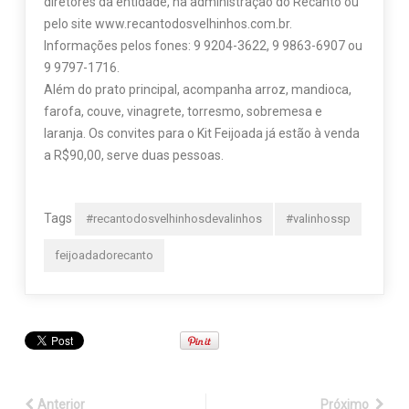
diretores da entidade, na administração do Recanto ou
pelo site www.recantodosvelhinhos.com.br.
Informações pelos fones: 9 9204-3622, 9 9863-6907 ou
9 9797-1716.
Além do prato principal, acompanha arroz, mandioca,
farofa, couve, vinagrete, torresmo, sobremesa e
laranja. Os convites para o Kit Feijoada já estão à venda
a R$90,00, serve duas pessoas.
Tags
#recantodosvelhinhosdevalinhos
#valinhossp
feijoadadorecanto
Anterior
Próximo