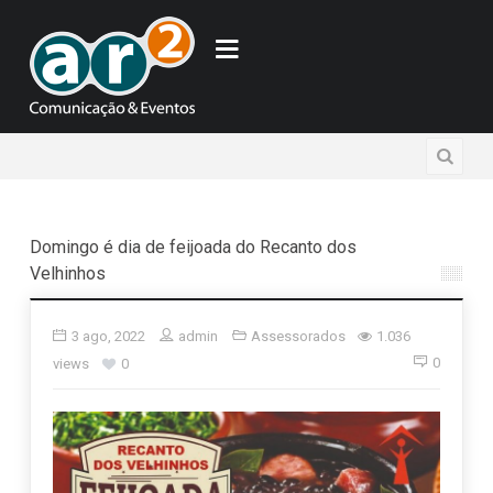
Domingo é dia de feijoada do Recanto dos
Velhinhos
3 ago, 2022
admin
Assessorados
1.036
0
views
0