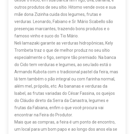
desde o início, em sua banca tem figo, uva, banana, e
outros produtos de seu sítio. Hitomo vende ovos e sua
mãe dona Zizinha cuida dos legumes, frutas e
verduras. Leonardo, Fabiano e Sr. Mário Scabello são
presenças marcantes, trazendo bons produtos e o
famoso vinho e suco do Tio Mário.
Neli Iamazaki garante as verduras hidropônicas, Kely
Trombeta traz o que de melhor produz no seu sítio
especialmente o figo, sempre tão premiado. Na banca
do Cido tem verduras e legumes, ao seu lado está o
Armando Kubota com o tradicional pastel da feira, mas
lá tem também o pão integral ou com farinha normal,
além mel, própolis, etc. As bananas e verduras da
Isabel, as frutas variadas do César Fassina, os queijos
do Cláudio direto da Serra da Canastra, legumes e
frutas da Fabiana, enfim o que você procura vai
encontrar na Feira do Produtor.
Mais que as compras, a feira é um ponto de encontro,
um local para um bom papo e ao longo dos anos ela se